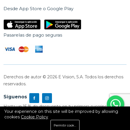
Desde App Store o Google Play
Pasarelas de pago seguras
Derechos de autor © 2026 E Vision, S.A. Todos los derechos
reservados.
Síguenos
Hasta un 15 % de descuento en tu primera suscripción
Your experience on this site will be improved by allowing
cookies
Cookie Policy
0
Permitir cookies
Inicio
Shop
Carrito
Buscar
Cuenta