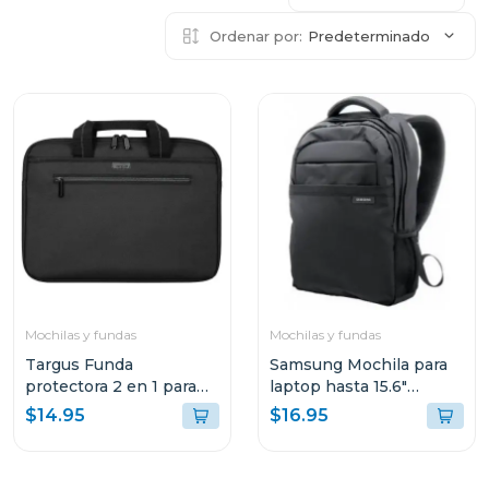
Ordenar por:
Predeterminado
Mochilas y fundas
Mochilas y fundas
Targus Funda
Samsung Mochila para
protectora 2 en 1 para
laptop hasta 15.6"
laptop de 14"
aabp2nm
$14.95
$16.95