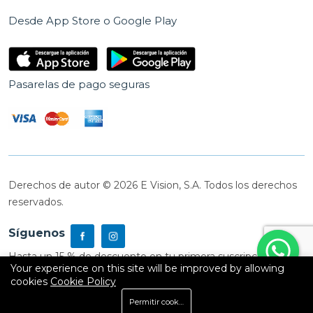
Desde App Store o Google Play
Pasarelas de pago seguras
Derechos de autor © 2026 E Vision, S.A. Todos los derechos
reservados.
Síguenos
Hasta un 15 % de descuento en tu primera suscripción
Your experience on this site will be improved by allowing
cookies
Cookie Policy
0
Permitir cookies
Inicio
Shop
Carrito
Buscar
Cuenta