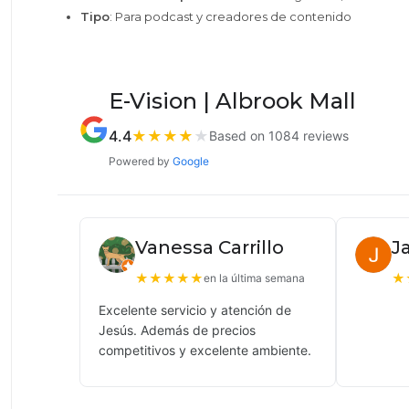
Tipo
: Para podcast y creadores de contenido
E-Vision | Albrook Mall
4.4
★
★
★
★
★
Based on 1084 reviews
Powered by
Google
Vanessa Carrillo
J
★
★
★
★
★
★
en la última semana
Excelente servicio y atención de
Jesús. Además de precios
competitivos y excelente ambiente.