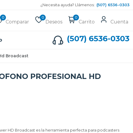
¿Necesita ayuda? Llámenos:
(507) 6536-0303
0
0
0
Comparar
Deseos
Carrito
Cuenta
(507) 6536-0303
o
Hd Broadcast
OFONO PROFESIONAL HD
ower HD Broadcast es la herramienta perfecta para podcasters