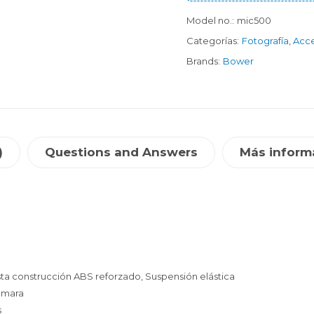
Model no.:
mic500
Categorías:
Fotografía
,
Acce
Brands:
Bower
)
Questions and Answers
Más inform
sta construcción ABS reforzado, Suspensión elástica
ámara
s