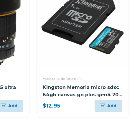
Accesorios de fotografía
 ultra
Kingston Memoria micro sdxc
64gb canvas go plus gen4 200
mb/s sdcg4
$12.95
Add
Add