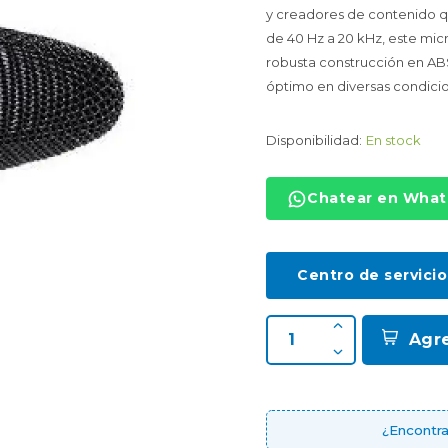
y creadores de contenido qu
de 40 Hz a 20 kHz, este mi
robusta construcción en ABS
óptimo en diversas condici
Disponibilidad:
En stock
Chatear en Wha
Centro de servicio
Agr
¿Encontra