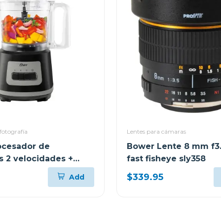
fotografía
Lentes para cámaras
ocesador de
Bower Lente 8 mm f3.5
s 2 velocidades +
fast fisheye sly358
0 w fp1455
$339.95
Add