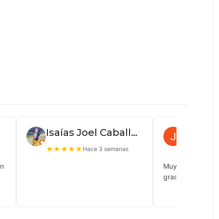
Isaías Joel Caballero
Juan P
★
★
★
★
★
★
★
★
★
Hace 3 semanas
ón
Muy buena atenc
gracias