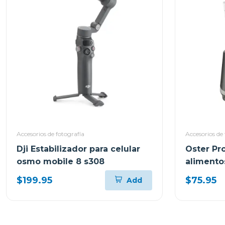
Accesorios de fotografía
Accesorios de 
Dji Estabilizador para celular
Oster Pr
osmo mobile 8 s308
alimento
turbo 50
$199.95
$75.95
Add