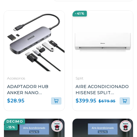
-41%
Accesorios
Split
ADAPTADOR HUB
AIRE ACONDICIONADO
ANKER NANO
HISENSE SPLIT
MULTIPUERTO USB 7-
INVERTER 18000 BTU
$399.95
$28.95
$679.95
EN-1 CON 4K Y HDMI
ATR182CJ
100W A83D2HA1
DECIMO
-15%