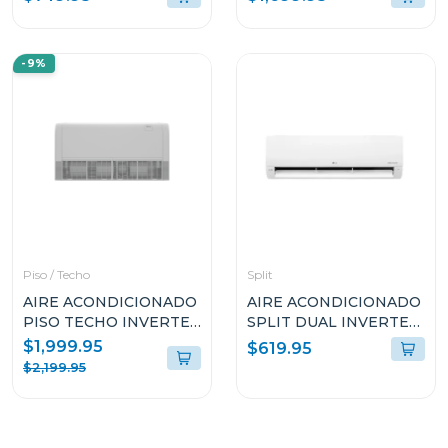
INVERTER VF182C31
SW362H8
-9%
Piso / Techo
Split
AIRE ACONDICIONADO
AIRE ACONDICIONADO
PISO TECHO INVERTER
SPLIT DUAL INVERTER
HISENSE 52000 BTU
18000BTU LG KW
$1,999.95
$619.95
AUV60TR5RF3
MANAGER THINQ
$2,199.95
VM182C