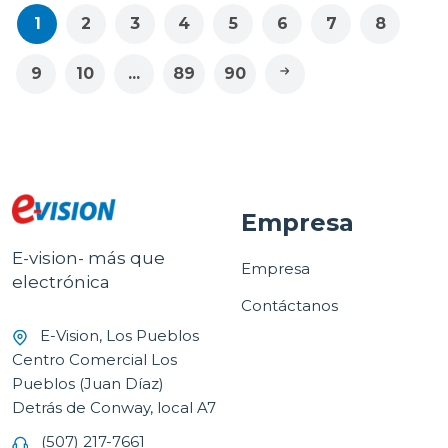
1
2
3
4
5
6
7
8
9
10
...
89
90
Empresa
E-vision- más que
Empresa
electrónica
Contáctanos
E-Vision, Los Pueblos
Centro Comercial Los
Pueblos (Juan Díaz)
Detrás de Conway, local A7
(507) 217-7661