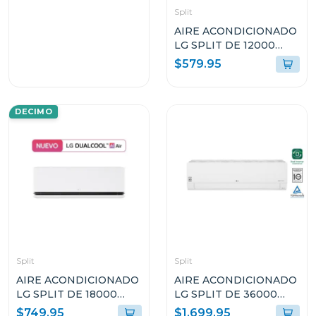
Split
AIRE ACONDICIONADO
LG SPLIT DE 12000
BTU DUAL AI
$579.95
INVERTER KW
MANAGER VF122C31
DECIMO
Split
Split
AIRE ACONDICIONADO
AIRE ACONDICIONADO
LG SPLIT DE 18000
LG SPLIT DE 36000
BTU DUACOOL AI
BTU DUAL INVERTER
$749.95
$1,699.95