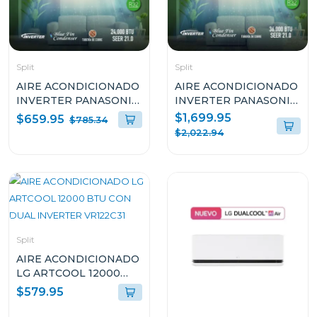
Split
Split
AIRE ACONDICIONADO
AIRE ACONDICIONADO
INVERTER PANASONIC
INVERTER PANASONIC
DE 24000BTU Y SEER21
DE 36000BTU SEER21
$1,699.95
$659.95
$785.34
CSCUYU24AKV2
CSCUPU36AKV2
$2,022.94
Split
AIRE ACONDICIONADO
LG ARTCOOL 12000
BTU CON DUAL
$579.95
INVERTER VR122C31