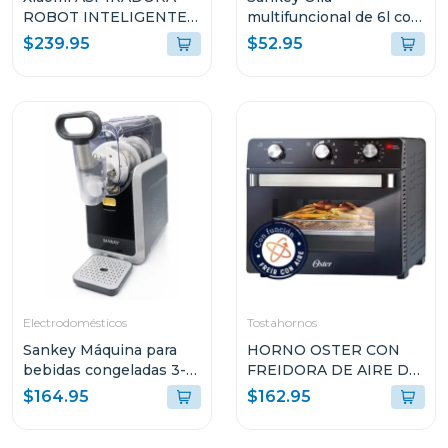
ROBOT INTELIGENTE
multifuncional de 6l con
2-EN-1 SUCCIÓN
15 funciones para
$239.95
$52.95
10000PA SENSOR LDS
cocinar ke65d
BLANCO S40 V81
Electrodomésticos
Tostahornos
Sankey Máquina para
HORNO OSTER CON
bebidas congeladas 3-
FREIDORA DE AIRE DE
en-1 con pantalla tactil
22L CON
$164.95
$162.95
sl2001
RECUBRIMIENTO
ANTIADHERENTE