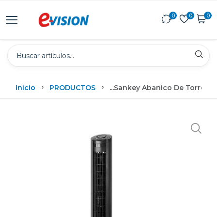
0
0
0
Inicio
PRODUCTOS
...
Sankey Abanico De Torre De