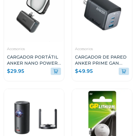
Accesorios
Accesorios
CARGADOR PORTÁTIL
CARGADOR DE PARED
ANKER NANO POWER
ANKER PRIME GAN
BANK 22.5W USB-C
67W CON 3 PUERTOS
$29.95
$49.95
A1653H11
USB-C NEGRO A2669113