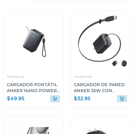
Accesorios
Accesorios
CARGADOR PORTÁTIL
CARGADOR DE PARED
ANKER NANO POWER
ANKER 35W CON
BANK 45W 10k USB-C
CABLE USB-C
$49.95
$32.95
A1638H11
RETRÁCTIL A2658J11