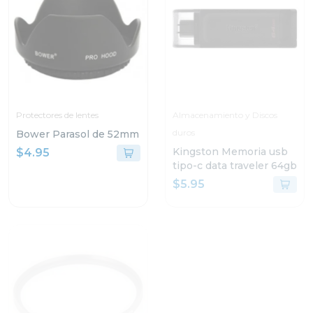
Protectores de lentes
Almacenamiento y Discos
duros
Bower Parasol de 52mm
Kingston Memoria usb
$4.95
tipo-c data traveler 64gb
$5.95