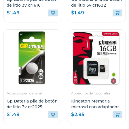
de litio 3v cr1616
de litio 3v cr1632
$1.49
$1.49
Accesorios en general
Accesorios de fotografía
Gp Bateria pila de botón
Kingston Memoria
de litio 3v cr2025
microsd con adaptador
de 16gb sdcs16
$1.49
$2.95