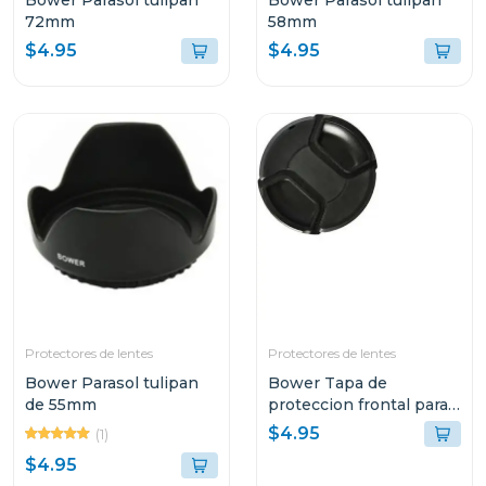
Bower Parasol tulipan
Bower Parasol tulipan
72mm
58mm
$4.95
$4.95
Protectores de lentes
Protectores de lentes
Bower Parasol tulipan
Bower Tapa de
de 55mm
proteccion frontal para
lentes 72mm
$4.95
(1)
$4.95