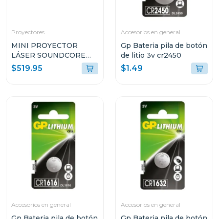
Proyectores
Accesorios en general
MINI PROYECTOR
Gp Bateria pila de botón
LÁSER SOUNDCORE
de litio 3v cr2450
KIT NEBULA CAPSULA
$519.95
$1.49
3 + STAND SOPORTE
KT071XPA62
Accesorios en general
Accesorios en general
Gp Bateria pila de botón
Gp Bateria pila de botón