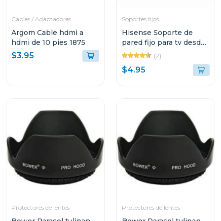
Cables / Adaptadores
Soportes fijos
Argom Cable hdmi a
Hisense Soporte de
hdmi de 10 pies 1875
pared fijo para tv desde
32" hasta 58" lg200065
$3.95
(2)
$4.95
Protectores de lentes
Protectores de lentes