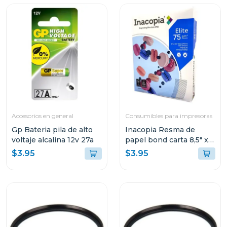
Accesorios en general
Consumibles para impresoras
Gp Bateria pila de alto
Inacopia Resma de
voltaje alcalina 12v 27a
papel bond carta 8,5" x
11" elite 75 500 hojas 20
$3.95
$3.95
lb