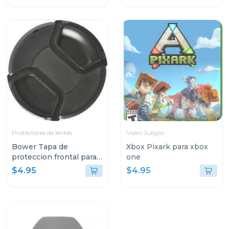
Protectores de lentes
Video Juegos
Bower Tapa de
Xbox Pixark para xbox
proteccion frontal para
one
lentes 67mm
$4.95
$4.95