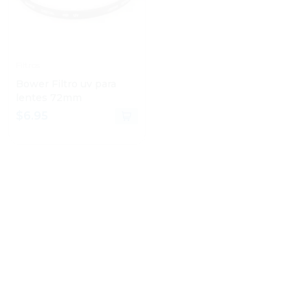
Filtros
Cuidado Personal
Bower Filtro uv para
J_m Cepillo alisador hbx
lentes 72mm
(1)
$6.95
$6.95