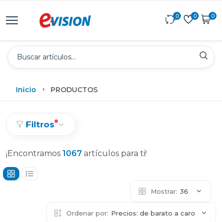
0
0
0
Inicio
PRODUCTOS
Filtros
¡Encontramos
1067
artículos para ti!
Mostrar:
36
Ordenar por:
Precios: de barato a caro