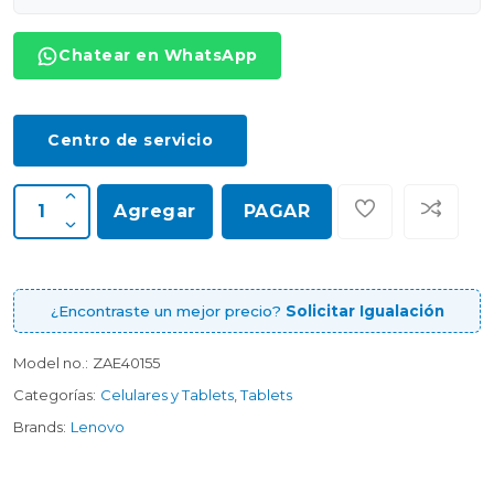
Chatear en WhatsApp
Centro de servicio
Agregar
PAGAR
¿Encontraste un mejor precio?
Solicitar Igualación
Model no.:
ZAE40155
Categorías:
Celulares y Tablets
,
Tablets
Brands:
Lenovo