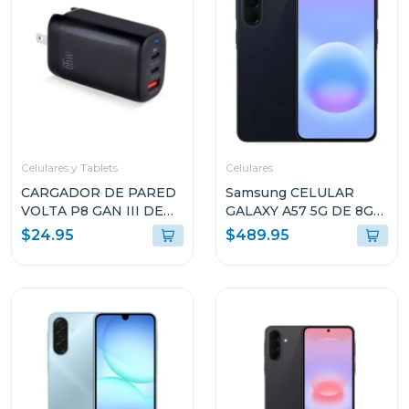
Celulares y Tablets
Celulares
CARGADOR DE PARED
Samsung CELULAR
VOLTA P8 GAN III DE
GALAXY A57 5G DE 8GB
65W CON DOBLE
RAM Y 256GB
$24.95
$489.95
PUERTO USB-C Y
ALMACENAMIENTO
ENCHUFLE PLEGABLE
AZUL OSCURO
ARGAC0126
A576BDBLUE