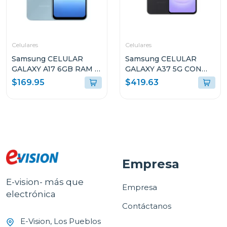
Celulares
Celulares
Samsung CELULAR
Samsung CELULAR
GALAXY A17 6GB RAM Y
GALAXY A37 5G CON
128GB
8GB RAM Y 256GB
$169.95
$419.63
ALMACENAMIENTO
ALMACENAMIENTO
AZUL CLARO A175FLB
NEGRO A376BB
Empresa
E-vision- más que
Empresa
electrónica
Contáctanos
E-Vision, Los Pueblos