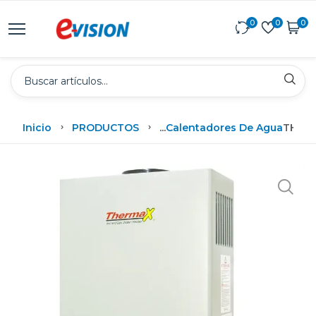
0
0
0
Inicio
PRODUCTOS
...
Calentadores De Agua
THERM