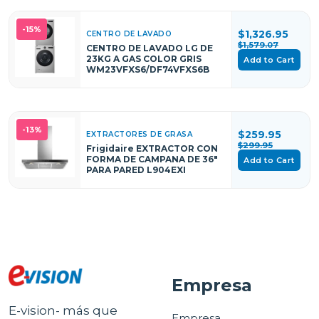
-15%
$1,326.95
CENTRO DE LAVADO
$1,579.07
CENTRO DE LAVADO LG DE
23KG A GAS COLOR GRIS
Add to Cart
WM23VFXS6/DF74VFXS6B
-13%
$259.95
EXTRACTORES DE GRASA
$299.95
Frigidaire EXTRACTOR CON
FORMA DE CAMPANA DE 36"
Add to Cart
PARA PARED L904EXI
Empresa
E-vision- más que
Empresa