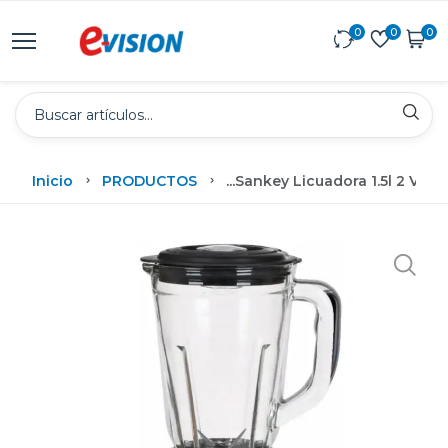
0
0
0
Inicio
PRODUCTOS
...
Sankey Licuadora 1.5l 2 Vel