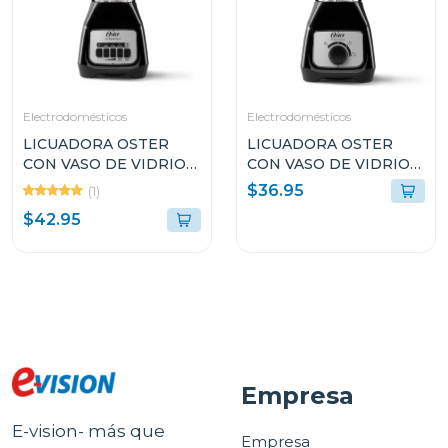
Electrodomésticos
Electrodomésticos
LICUADORA OSTER
LICUADORA OSTER
CON VASO DE VIDRIO
CON VASO DE VIDRIO
DE 1.5L Y 2
DE 1.5L Y CONTROL DE
$36.95
(1)
VELOCIDADES
PERILLA BLSTKAGBRD
$42.95
BLSTKAGBPB
Empresa
E-vision- más que
Empresa