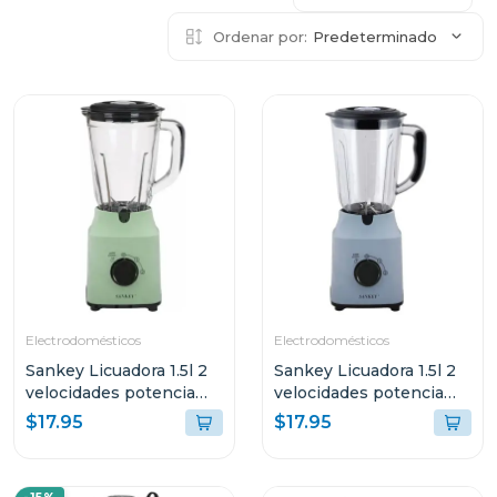
Ordenar por:
Predeterminado
Electrodomésticos
Electrodomésticos
Sankey Licuadora 1.5l 2
Sankey Licuadora 1.5l 2
velocidades potencia
velocidades potencia
500w
500w
$17.95
$17.95