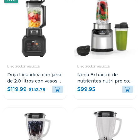
-15%
Electrodomésticos
Electrodomésticos
Drija Licuadora con jarra
Ninja Extractor de
de 2.0 litros con vasos
nutrientes nutri pro con
personales miscelatore
2 programas auto-iq 401
$119.99
$99.95
$142.79