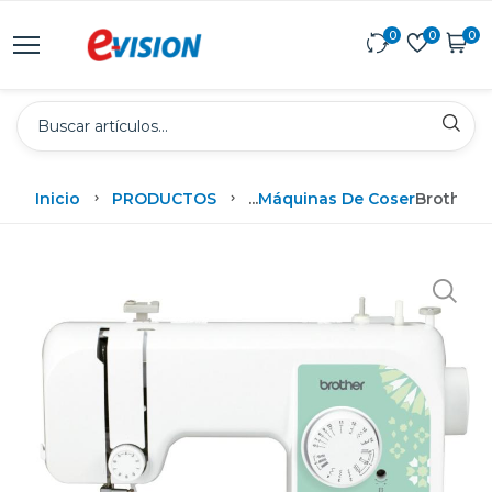
0
0
0
Inicio
PRODUCTOS
...
Máquinas De Coser
Brother 