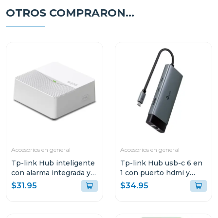
OTROS COMPRARON...
Accesorios en general
Accesorios en general
Tp-link Hub inteligente
Tp-link Hub usb-c 6 en
con alarma integrada y
1 con puerto hdmi y
ranura microsd tapo
carga rapida 100w
$31.95
$34.95
h200
uh6120