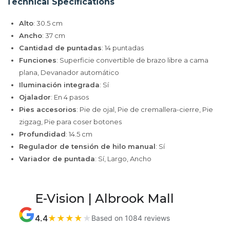
Technical Specifications
Alto
: 30.5 cm
Ancho
: 37 cm
Cantidad de puntadas
: 14 puntadas
Funciones
: Superficie convertible de brazo libre a cama
plana, Devanador automático
Iluminación integrada
: Sí
Ojalador
: En 4 pasos
Pies accesorios
: Pie de ojal, Pie de cremallera-cierre, Pie
zigzag, Pie para coser botones
Profundidad
: 14.5 cm
Regulador de tensión de hilo manual
: Sí
Variador de puntada
: Sí, Largo, Ancho
E-Vision | Albrook Mall
4.4
★
★
★
★
★
Based on 1084 reviews