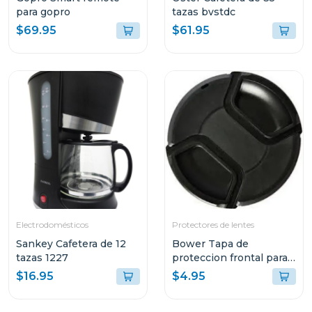
para gopro
tazas bvstdc
$69.95
$61.95
Electrodomésticos
Protectores de lentes
Sankey Cafetera de 12
Bower Tapa de
tazas 1227
proteccion frontal para
lentes 67mm
$16.95
$4.95