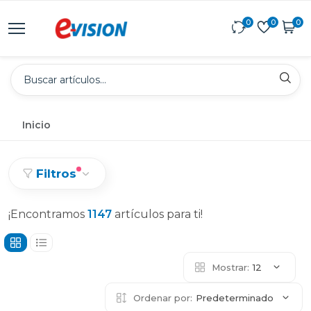
0
0
0
Inicio
Filtros
¡Encontramos
1147
artículos para ti!
Mostrar:
12
Ordenar por:
Predeterminado