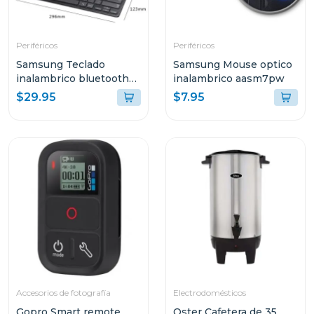
Periféricos
Periféricos
Samsung Teclado
Samsung Mouse optico
inalambrico bluetooth
inalambrico aasm7pw
aask7pw
$29.95
$7.95
Accesorios de fotografía
Electrodomésticos
Gopro Smart remote
Oster Cafetera de 35