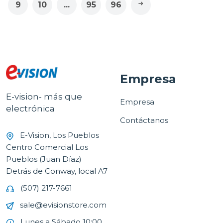
9
10
...
95
96
Empresa
E-vision- más que
Empresa
electrónica
Contáctanos
E-Vision, Los Pueblos
Centro Comercial Los
Pueblos (Juan Díaz)
Detrás de Conway, local A7
(507) 217-7661
sale@evisionstore.com
Lunes a Sábado 10:00