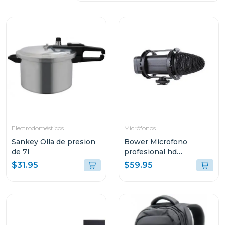
Electrodomésticos
Micrófonos
Sankey Olla de presion
Bower Microfono
de 7l
profesional hd
broadcast
$31.95
$59.95