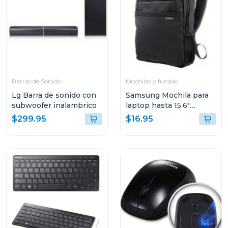
Barras de Sonido
Mochilas y fundas
Lg Barra de sonido con
Samsung Mochila para
subwoofer inalambrico
laptop hasta 15.6"
aabp2nm
$299.95
$16.95