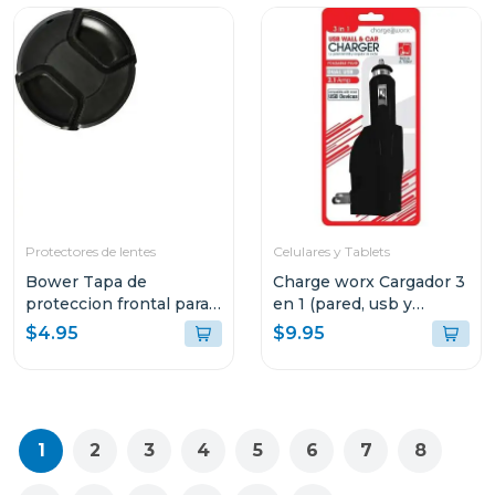
Protectores de lentes
Celulares y Tablets
Bower Tapa de
Charge worx Cargador 3
proteccion frontal para
en 1 (pared, usb y
lentes 72mm
cargador de coche)
$4.95
$9.95
cx3025
1
2
3
4
5
6
7
8