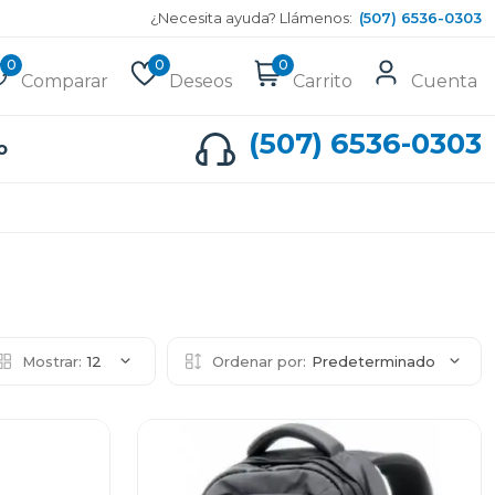
¿Necesita ayuda? Llámenos:
(507) 6536-0303
0
0
0
Comparar
Deseos
Carrito
Cuenta
(507) 6536-0303
o
Mostrar:
12
Ordenar por:
Predeterminado