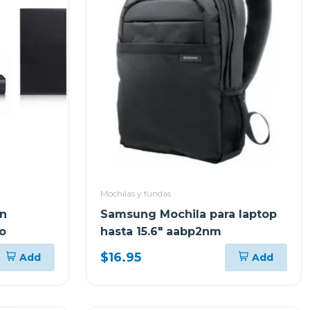
Mochilas y fundas
on
Samsung Mochila para laptop
o
hasta 15.6" aabp2nm
$16.95
Add
Add