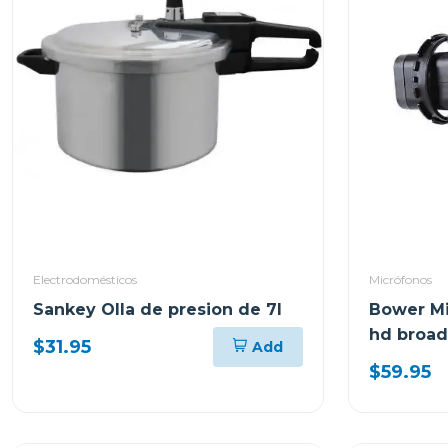
Electrodomésticos
Micrófonos
Sankey Olla de presion de 7l
Bower Mi
hd broad
$31.95
Add
$59.95