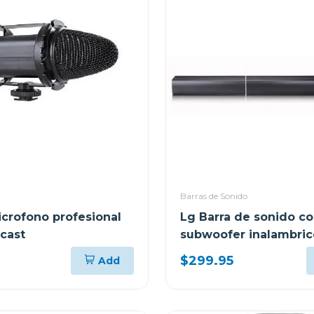
Barras de Sonido
crofono profesional
Lg Barra de sonido c
cast
subwoofer inalambric
$299.95
Add