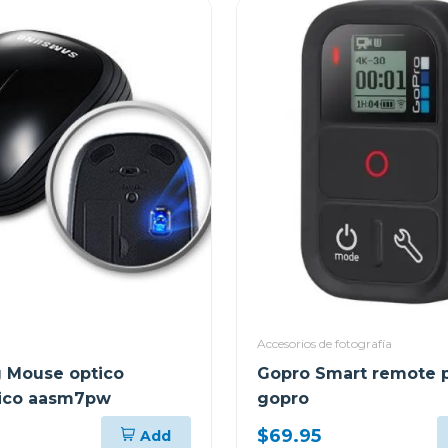
Accesorios de fotografía
 Mouse optico
Gopro Smart remote 
rico aasm7pw
gopro
$69.95
Add