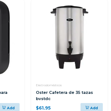
Electrodomésticos
para
Oster Cafetera de 35 tazas
bvstdc
$61.95
Add
Add