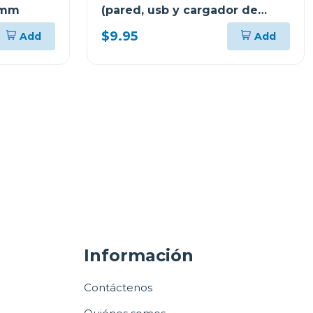
72mm
(pared, usb y cargador de
coche) cx3025
$9.95
Add
Add
Información
Contáctenos