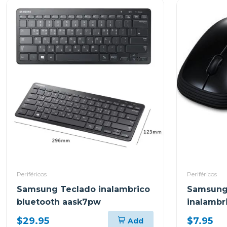
Periféricos
Periféricos
Samsung Teclado inalambrico
Samsung
bluetooth aask7pw
inalamb
$29.95
$7.95
Add