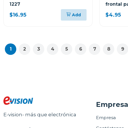
1227
frontal 
$16.95
$4.95
Add
1
2
3
4
5
6
7
8
9
Empres
E-vision- más que electrónica
Empresa