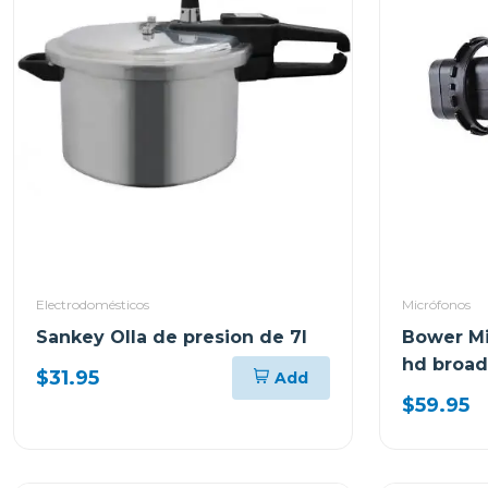
Electrodomésticos
Micrófonos
Sankey Olla de presion de 7l
Bower Mi
hd broad
$31.95
Add
$59.95