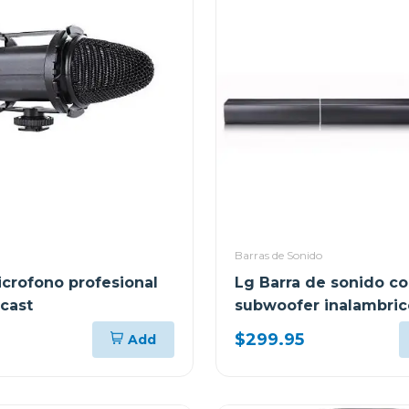
Barras de Sonido
crofono profesional
Lg Barra de sonido c
cast
subwoofer inalambric
$299.95
Add