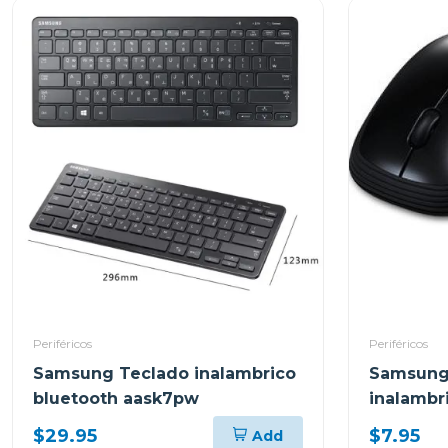
Periféricos
Periféricos
Samsung Teclado inalambrico
Samsung
bluetooth aask7pw
inalamb
$29.95
$7.95
Add