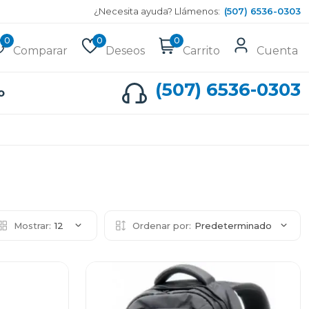
¿Necesita ayuda? Llámenos:
(507) 6536-0303
0
0
0
Comparar
Deseos
Carrito
Cuenta
(507) 6536-0303
o
Mostrar:
12
Ordenar por:
Predeterminado