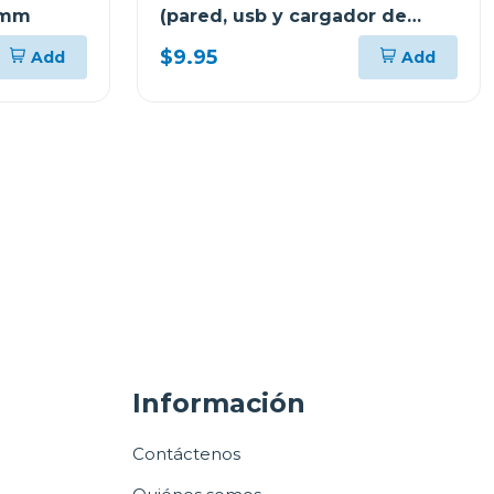
72mm
(pared, usb y cargador de
coche) cx3025
$9.95
Add
Add
Información
Contáctenos