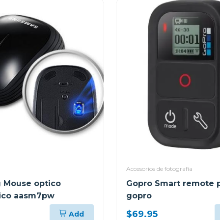
Accesorios de fotografía
 Mouse optico
Gopro Smart remote 
rico aasm7pw
gopro
$69.95
Add