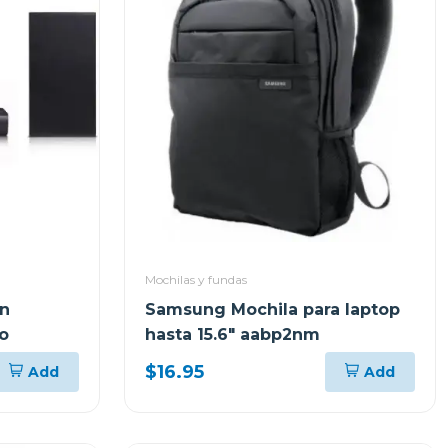
Mochilas y fundas
on
Samsung Mochila para laptop
o
hasta 15.6" aabp2nm
$16.95
Add
Add