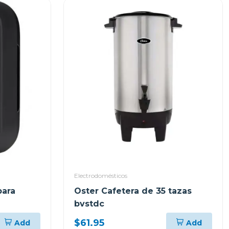
Electrodomésticos
para
Oster Cafetera de 35 tazas
bvstdc
$61.95
Add
Add