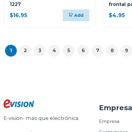
1227
frontal 
$16.95
$4.95
Add
1
2
3
4
5
6
7
8
9
Empres
E-vision- más que electrónica
Empresa