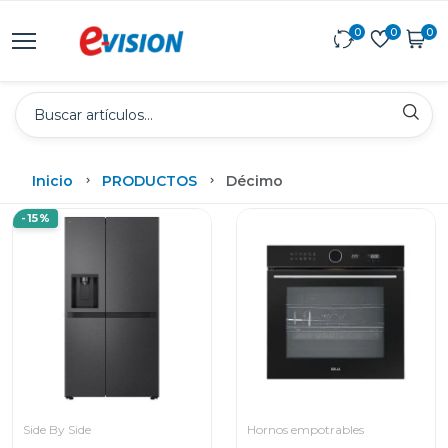
0
0
0
Inicio
PRODUCTOS
Décimo
-15%
Side By Side
Hornos empotrables