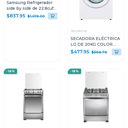
Samsung Refrigerador
side by side de 22.8cuft
color silver mirror
$837.95
$1,019.00
rs23t5b00s9
Secadoras
SECADORA ELÉCTRICA
LG DE 20KG COLOR
BLANCO THINQ
$477.95
$568.76
DF20WV2EW
-16%
-18%