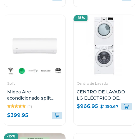
700W NNSB25JMRUH
-15%
Split
Centro de Lavado
Midea Aire
CENTRO DE LAVADO
acondicionado split
LG ELÉCTRICO DE
inverter de 17500btu
20KG WM20/DF20
$966.95
(2)
$1,150.67
alta eficiencia 18cfn8ce
$399.95
-15%