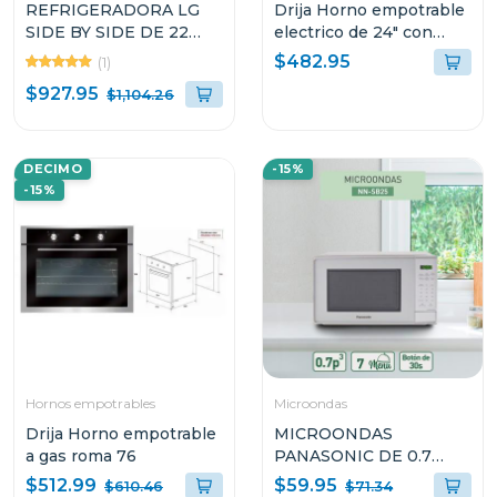
REFRIGERADORA LG
Drija Horno empotrable
SIDE BY SIDE DE 22
electrico de 24" con
CUFT COLOR NEGRO
freidora de aire indico60
$482.95
(1)
SMART INVERTER
$927.95
$1,104.26
VS25LQIK
DECIMO
-15%
-15%
Hornos empotrables
Microondas
Drija Horno empotrable
MICROONDAS
a gas roma 76
PANASONIC DE 0.7
CUFT COLOR GRIS
$512.99
$59.95
$610.46
$71.34