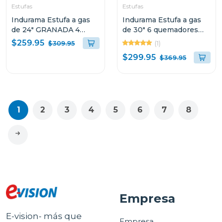
Estufas
Estufas
Indurama Estufa a gas
Indurama Estufa a gas
de 24" GRANADA 4
de 30" 6 quemadores
quemadores con tapa
PARMA color acero línea
$259.95
(1)
$309.95
de vidrio línea zafiro
zafiro
$299.95
$369.95
1
2
3
4
5
6
7
8
Empresa
E-vision- más que
Empresa