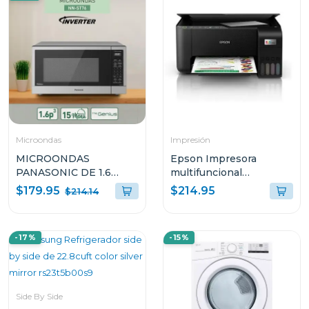
Microondas
Impresión
MICROONDAS
Epson Impresora
PANASONIC DE 1.6
multifuncional
CUFT INVERTER
inalambrica ecotank
$179.95
$214.95
$214.14
COLOR GRIS
3250
NNST76LSRPH
-17%
-15%
Side By Side