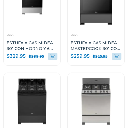
Piso
Piso
ESTUFA A GAS MIDEA
ESTUFA A GAS MIDEA
30" CON HORNO Y 6
MASTERCOOK 30" CON
QUEMADORES
HORNO Y 6
$329.95
$259.95
$389.95
$325.95
MGS30FS1LIFSSST
QUEMADORES
MGS30FS1BIABBF