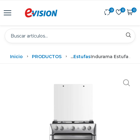
0
0
0
Inicio
PRODUCTOS
...
Estufas
Indurama Estufa A G