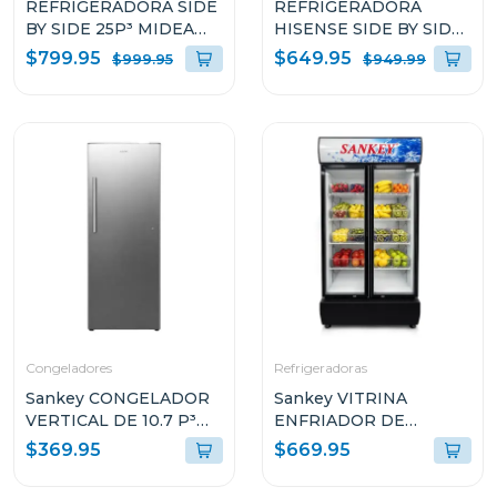
REFRIGERADORA SIDE
REFRIGERADORA
BY SIDE 25P³ MIDEA
HISENSE SIDE BY SIDE
SPACEMASTER
DE 23P³ NO FROST
$799.95
$649.95
$999.95
$949.99
MDRS925MGM45A
RS230NV5
Congeladores
Refrigeradoras
Sankey CONGELADOR
Sankey VITRINA
VERTICAL DE 10.7 P³
ENFRIADOR DE
RFC1301
20CUFT RFD20N
$369.95
$669.95