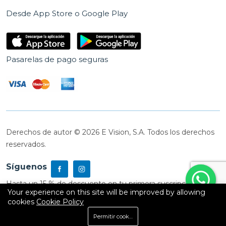
Desde App Store o Google Play
Pasarelas de pago seguras
Derechos de autor © 2026 E Vision, S.A. Todos los derechos
reservados.
Síguenos
Hasta un 15 % de descuento en tu primera suscripción
Your experience on this site will be improved by allowing
cookies
Cookie Policy
0
Permitir cookies
Inicio
Shop
Carrito
Buscar
Cuenta