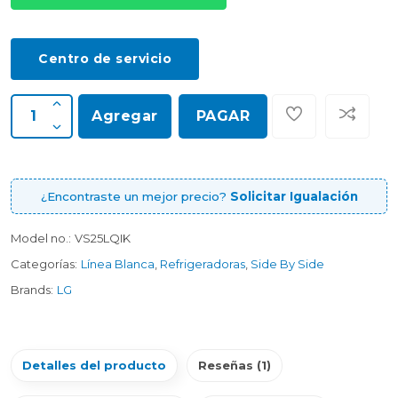
Centro de servicio
Agregar
PAGAR
¿Encontraste un mejor precio?
Solicitar Igualación
Model no.:
VS25LQIK
Categorías:
Línea Blanca
,
Refrigeradoras
,
Side By Side
Brands:
LG
Detalles del producto
Reseñas (1)