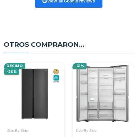
View all Google reviews
OTROS COMPRARON...
DECIMO
-31%
-20%
Side By Side
Side By Side