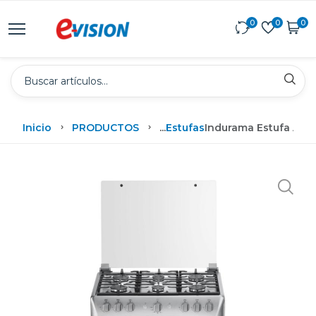
0
0
0
Inicio
PRODUCTOS
...
Estufas
Indurama Estufa A G