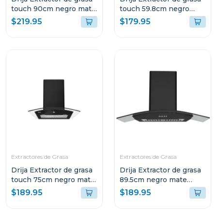
touch 90cm negro mate
touch 59.8cm negro
prismatouch90
mate prismatouch60
$219.95
$179.95
Extractores de Grasa
Extractores de Grasa
Drija Extractor de grasa
Drija Extractor de grasa
touch 75cm negro mate
89.5cm negro mate
prismatouch76
galaxy90
$189.95
$189.95