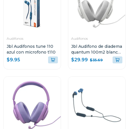
Audifonos
Audifonos
Jbl Audifonos tune 110
Jbl Audifono de diadema
azul con microfono t110
quantum 100m2 blanco
qtum100m2
$29.99
$9.95
$35.69