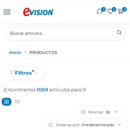
0
0
0
Inicio
PRODUCTOS
Filtros
¡Encontramos
1069
artículos para ti!
Mostrar:
36
Ordenar por:
Predeterminado