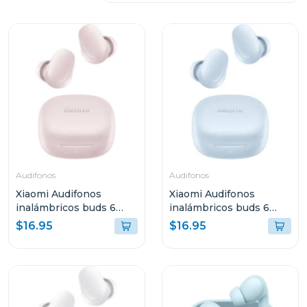
Audifonos
Audifonos
Xiaomi Audifonos
Xiaomi Audifonos
inalámbricos buds 6
inalámbricos buds 6
play rosa 2420e1r
play negro azul 2420e1a
$16.95
$16.95