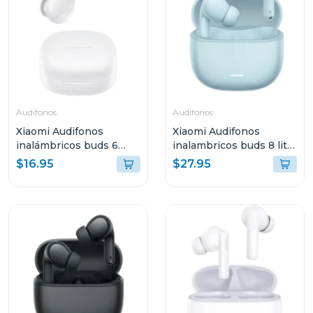
Audifonos
Audifonos
Xiaomi Audifonos
Xiaomi Audifonos
inalámbricos buds 6
inalambricos buds 8 lite
play blanco 2420e1b
azul 2539e1a
$16.95
$27.95