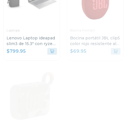
Laptops
Bocina Portatil
Lenovo Laptop ideapad
Bocina portátil JBL clip5
slim3 de 15.3" con ryzen
color rojo resistente al
7 24gb ram y 512gb ssd
agua y polvo
$799.95
$69.95
windows 11
83K700ECGJ
-29%