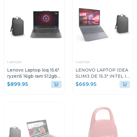
Laptops
Laptops
Lenovo Laptop loq 15.6"
LENOVO LAPTOP IDEA
ryzen5 16gb ram 512gb
SLIM3 DE 15.3" INTEL I5
ssd wndows 11 home sl
CON 16GB RAM Y 512GB
$899.95
$669.95
gris luna arp9 + mochila
SSD WINDOWS 11
lenovo 83jc003t
HOME SL IRH10 +
MOCHILA 83K100PTGJ