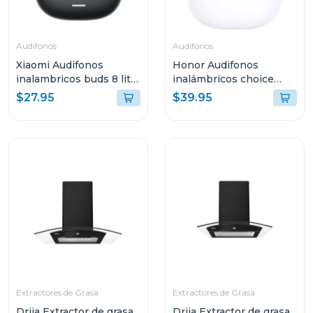
Audifonos
Audifonos
Xiaomi Audifonos
Honor Audifonos
inalambricos buds 8 lite
inalámbricos choice
negro 2539e1n
earbuds x7i blanco
$27.95
$39.95
me00
Extractores de Grasa
Extractores de Grasa
Drija Extractor de grasa
Drija Extractor de grasa