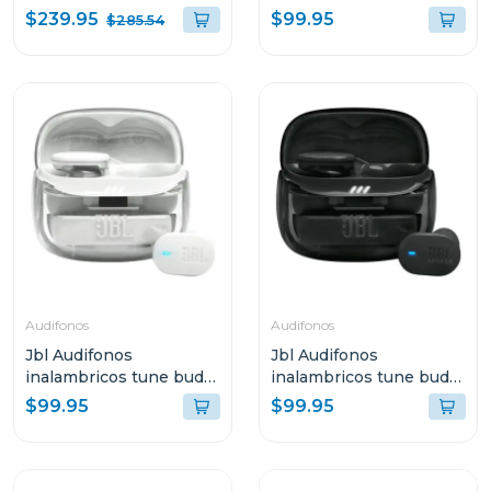
cancelación de ruido
2 bluetooth negro ghost
$239.95
$99.95
$285.54
tour pro 3 color negro
tbeam2
Audifonos
Audifonos
Jbl Audifonos
Jbl Audifonos
inalambricos tune buds
inalambricos tune buds
2 bluetooth blanco
2 bluetooth negro ghost
$99.95
$99.95
ghost tbuds2
tbuds2