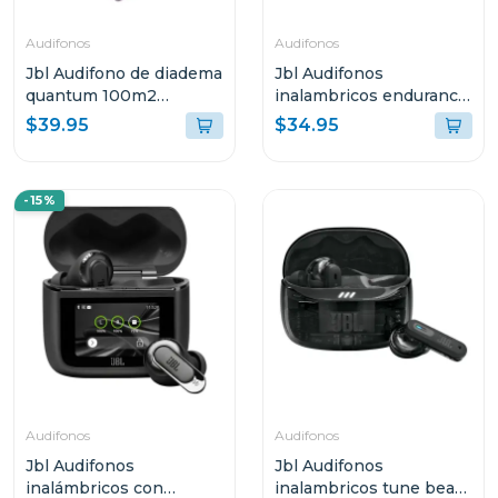
Audifonos
Audifonos
Jbl Audifono de diadema
Jbl Audifonos
quantum 100m2
inalambricos endurance
púrpura qtum100m2
run 2 azul endurruna2
$39.95
$34.95
-15%
Audifonos
Audifonos
Jbl Audifonos
Jbl Audifonos
inalámbricos con
inalambricos tune beam