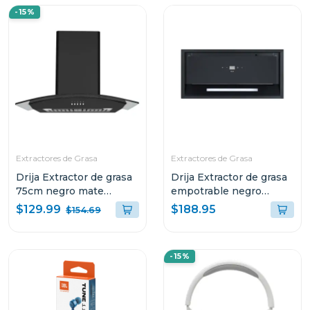
-15%
Extractores de Grasa
Extractores de Grasa
Drija Extractor de grasa
Drija Extractor de grasa
75cm negro mate
empotrable negro
galaxy76
59.8cm sottile60
$129.99
$188.95
$154.69
-15%