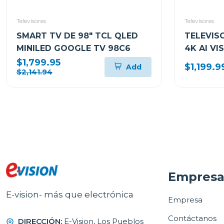
Televisores
Televisores
SMART TV DE 98" TCL QLED
TELEVIS
MINILED GOOGLE TV 98C6
4K AI VI
QN85Q7
$1,799.95
$1,199.9
Add
$2,141.94
Empres
E-vision- más que electrónica
Empresa
Contáctanos
DIRECCIÓN:
E-Vision, Los Pueblos