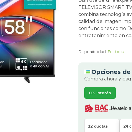
Disfruta de una experi
TELEVISOR SMART TV d
combina tecnología av
calidad de imagen imp
con funciones como Do
entretenimiento en cas
Disponibilidad:
En stock
Opciones de 
Compra ahora y paga
0% interés
Llévatelo a
12 cuotas
24 