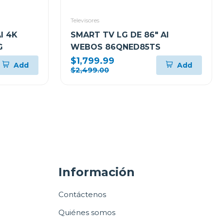
Televisores
I 4K
SMART TV LG DE 86" AI
G
WEBOS 86QNED85TS
$1,799.99
Add
Add
$2,499.00
Información
Contáctenos
Quiénes somos