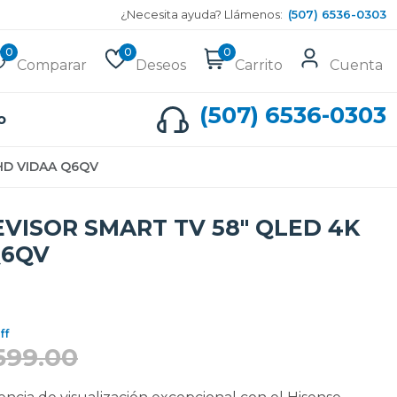
¿Necesita ayuda? Llámenos:
(507) 6536-0303
0
0
0
Comparar
Deseos
Carrito
Cuenta
(507) 6536-0303
o
HD VIDAA Q6QV
EVISOR SMART TV 58" QLED 4K
Q6QV
ff
599.00