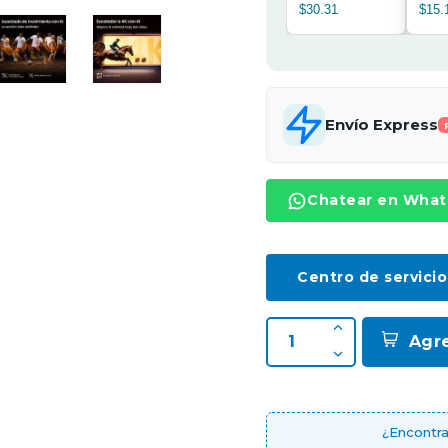
$30.31
$15.
Envío Express
Chatear en Wha
Centro de servicio
Agr
¿Encontra