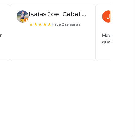
Isaías Joel Caballero
Juan P
★
★
★
★
★
★
★
★
★
Hace 2 semanas
ón
Muy buena atenc
gracias