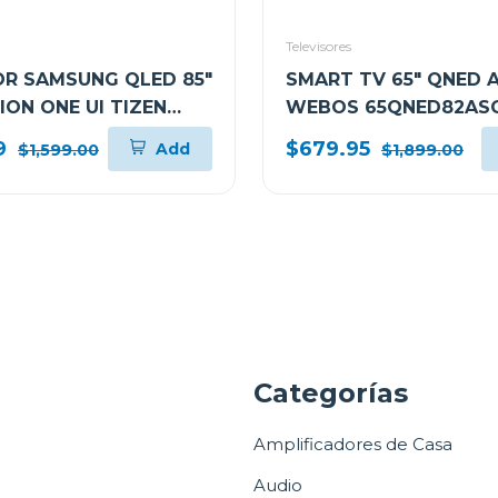
Televisores
OR SAMSUNG QLED 85"
SMART TV 65" QNED A
SION ONE UI TIZEN
WEBOS 65QNED82AS
F
9
$679.95
Add
$1,599.00
$1,899.00
a
Categorías
Amplificadores de Casa
Audio