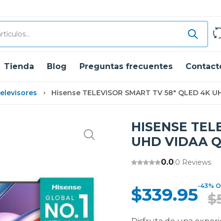
Tienda
Blog
Preguntas frecuentes
Contact
elevisores
Hisense TELEVISOR SMART TV 58" QLED 4K U
HISENSE TEL
UHD VIDAA 
0.0
0 Reviews
|
-43% O
$339.95
$