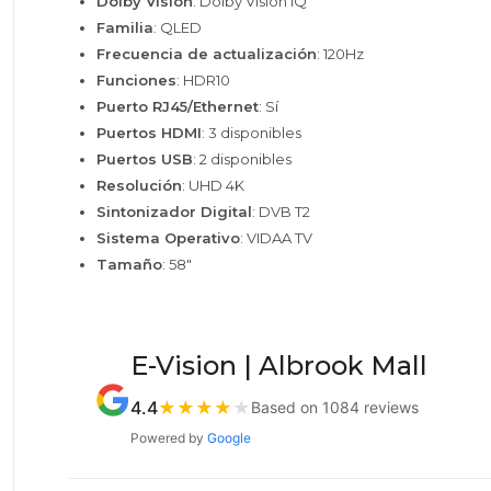
Dolby Vision
: Dolby Vision IQ
Familia
: QLED
Frecuencia de actualización
: 120Hz
Funciones
: HDR10
Puerto RJ45/Ethernet
: Sí
Puertos HDMI
: 3 disponibles
Puertos USB
: 2 disponibles
Resolución
: UHD 4K
Sintonizador Digital
: DVB T2
Sistema Operativo
: VIDAA TV
Tamaño
: 58"
E-Vision | Albrook Mall
4.4
★
★
★
★
★
Based on 1084 reviews
Powered by
Google