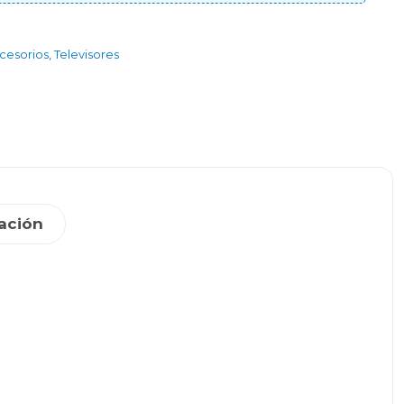
ccesorios
,
Televisores
ación