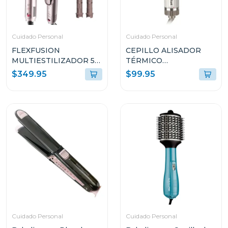
Cuidado Personal
Cuidado Personal
FLEXFUSION
CEPILLO ALISADOR
MULTIESTILIZADOR 5-
TÉRMICO
EN-1 NINJA CON
SMOOTHSTYLE HT202
$349.95
$99.95
ALISADORA DE AIRE
HD641S
Cuidado Personal
Cuidado Personal