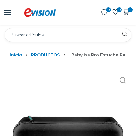
0
0
0
Inicio
PRODUCTOS
...
Babyliss Pro Estuche Para C