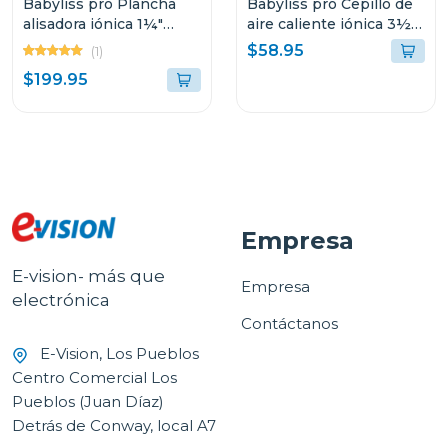
Babyliss pro Plancha
Babyliss pro Cepillo de
alisadora iónica 1¼"
aire caliente iónica 3½"
nano titanium rosada
ovalado nano azul
$58.95
(1)
optima 3000tux
titanium350ux
$199.95
Empresa
E-vision- más que
Empresa
electrónica
Contáctanos
E-Vision, Los Pueblos
Centro Comercial Los
Pueblos (Juan Díaz)
Detrás de Conway, local A7