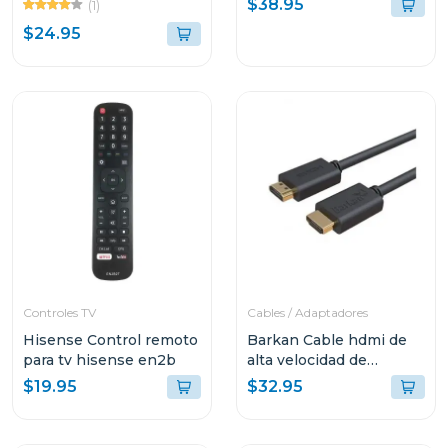
$38.95
(1)
$24.95
Controles TV
Cables / Adaptadores
Hisense Control remoto
Barkan Cable hdmi de
para tv hisense en2b
alta velocidad de
35ft/10.6m hd106e
$19.95
$32.95