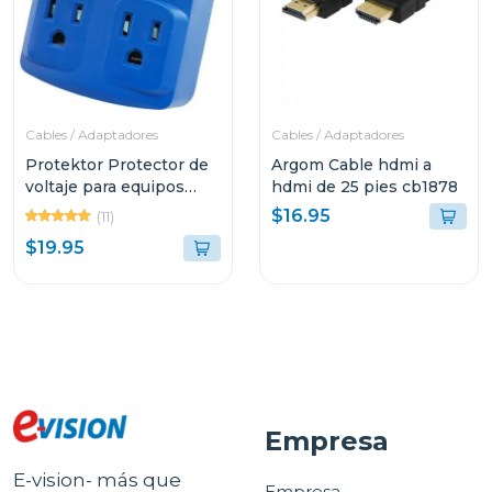
Cables / Adaptadores
Cables / Adaptadores
Protektor Protector de
Argom Cable hdmi a
voltaje para equipos
hdmi de 25 pies cb1878
electricos 110vac plus
$16.95
(11)
$19.95
Empresa
E-vision- más que
Empresa