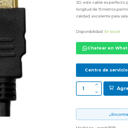
3D, este cable es perfecto 
longitud de 15 metros permi
calidad, excelente para sal
Disponibilidad:
En stock
Chatear en Wha
Centro de servicio
Agr
¿Encontra
Model no.:
argcb1879