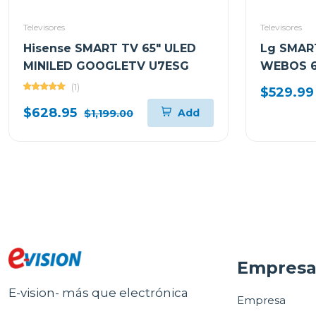
Televisores
Televisores
Hisense SMART TV 65" ULED
Lg SMART
MINILED GOOGLETV U7ESG
WEBOS 
(1)
$529.99
$628.95
Add
$1,199.00
Empres
E-vision- más que electrónica
Empresa