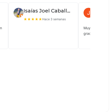
Isaías Joel Caballero
Juan P
★
★
★
★
★
★
★
★
★
Hace 3 semanas
ón
Muy buena atenc
gracias