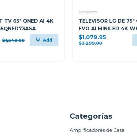
Televisores
 TV 65" QNED AI 4K
TELEVISOR LG DE 75"
65QNED73ASA
EVO AI MINILED 4K 
75QNED85ASG
$1,079.95
Add
$1,549.00
$3,299.00
a
Categorías
Amplificadores de Casa