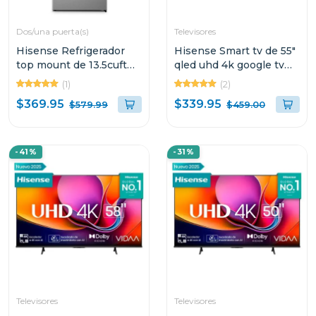
Dos/una puerta(s)
Televisores
Hisense Refrigerador
Hisense Smart tv de 55"
top mount de 13.5cuft
qled uhd 4k google tv
inverter rt14n6cdx
q6n
(1)
(2)
$369.95
$339.95
$579.99
$459.00
-41%
-31%
Televisores
Televisores