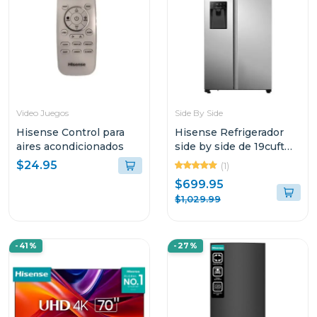
Video Juegos
Side By Side
Hisense Control para
Hisense Refrigerador
aires acondicionados
side by side de 19cuft
con dispensador
$24.95
(1)
RS19W6WS
$699.95
$1,029.99
-41%
-27%