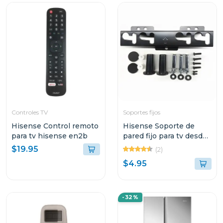
Controles TV
Soportes fijos
Hisense Control remoto
Hisense Soporte de
para tv hisense en2b
pared fijo para tv desde
32" hasta 58" lg200065
$19.95
(2)
$4.95
-32%