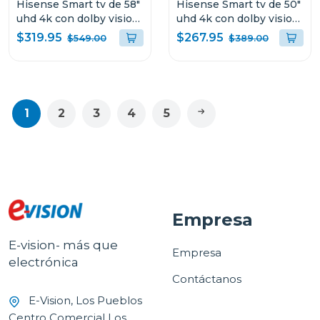
Hisense Smart tv de 58"
Hisense Smart tv de 50"
uhd 4k con dolby vision
uhd 4k con dolby vision
a6nv
a6nv
$319.95
$267.95
$549.00
$389.00
1
2
3
4
5
Empresa
E-vision- más que
Empresa
electrónica
Contáctanos
E-Vision, Los Pueblos
Centro Comercial Los