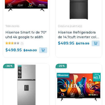
Televisores
Dos/una puerta(s)
Hisense Smart tv de 70"
Hisense Refrigeradora
uhd 4k google tv a68h
de 14.7cuft inverter color
negra RB15N6FBX1
$489.95
(1)
$679.99
$498.95
$849.00
-36%
-25%