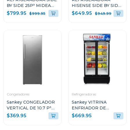
BY SIDE 25P³ MIDEA
HISENSE SIDE BY SIDE
SPACEMASTER
DE 23P³ NO FROST
$799.95
$649.95
$999.95
$949.99
MDRS925MGM45A
RS230NV5
Congeladores
Refrigeradoras
Sankey CONGELADOR
Sankey VITRINA
VERTICAL DE 10.7 P³
ENFRIADOR DE
RFC1301
20CUFT RFD20N
$369.95
$669.95