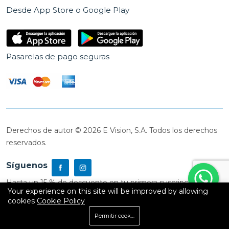
Desde App Store o Google Play
Pasarelas de pago seguras
Derechos de autor © 2026 E Vision, S.A. Todos los derechos
reservados.
Síguenos
Hasta un 15 % de descuento en tu primera suscripción
Your experience on this site will be improved by allowing
cookies
Cookie Policy
0
Permitir cookies
Inicio
Shop
Carrito
Buscar
Cuenta