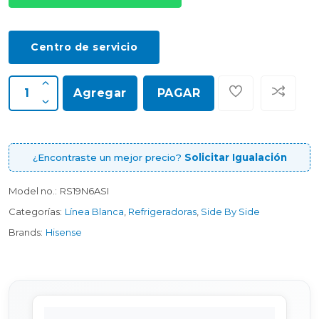
Centro de servicio
Agregar
PAGAR
¿Encontraste un mejor precio?
Solicitar Igualación
Model no.:
RS19N6ASI
Categorías:
Línea Blanca
,
Refrigeradoras
,
Side By Side
Brands:
Hisense