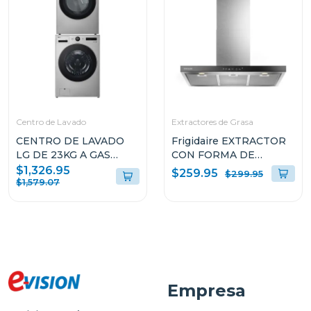
Centro de Lavado
Extractores de Grasa
CENTRO DE LAVADO
Frigidaire EXTRACTOR
LG DE 23KG A GAS
CON FORMA DE
COLOR GRIS
CAMPANA DE 36" PARA
$1,326.95
$259.95
$299.95
WM23VFXS6/DF74VFXS6B
PARED L904EXI
$1,579.07
Empresa