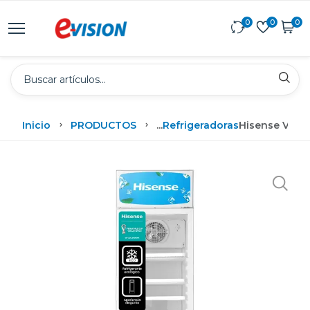
0
0
0
Inicio
PRODUCTOS
...
Refrigeradoras
Hisense Vitri