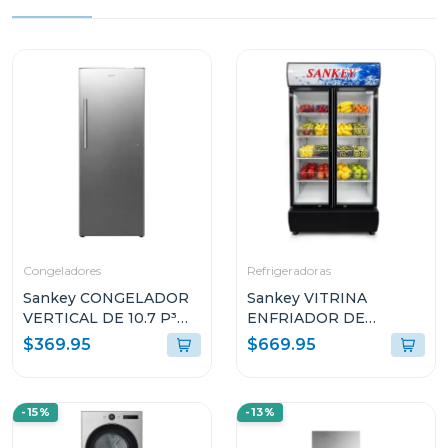
Congeladores
Refrigeradoras
Sankey CONGELADOR
Sankey VITRINA
VERTICAL DE 10.7 P³
ENFRIADOR DE
RFC1301
20CUFT RFD20N
$369.95
$669.95
-15%
-13%