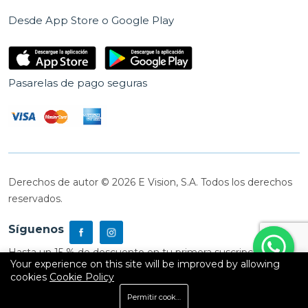
Desde App Store o Google Play
Pasarelas de pago seguras
Derechos de autor © 2026 E Vision, S.A. Todos los derechos
reservados.
Síguenos
Hasta un 15 % de descuento en tu primera suscripción
Your experience on this site will be improved by allowing
cookies
Cookie Policy
0
Permitir cookies
Inicio
Shop
Carrito
Buscar
Cuenta