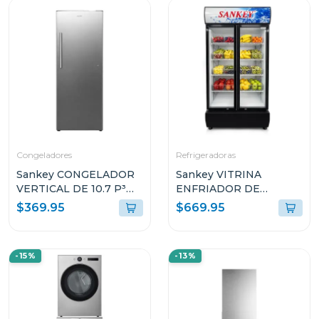
Congeladores
Refrigeradoras
Sankey CONGELADOR
Sankey VITRINA
VERTICAL DE 10.7 P³
ENFRIADOR DE
RFC1301
20CUFT RFD20N
$369.95
$669.95
-15%
-13%