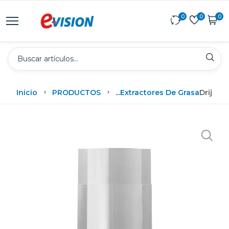
0
0
0
Inicio
PRODUCTOS
...
Extractores De Grasa
Drija E