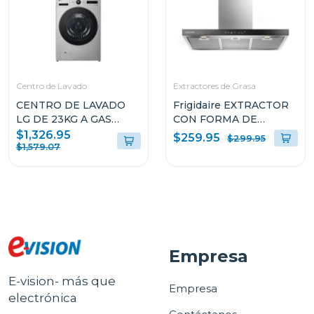
Centro de Lavado
Extractores de Grasa
CENTRO DE LAVADO
Frigidaire EXTRACTOR
LG DE 23KG A GAS
CON FORMA DE
COLOR GRIS
CAMPANA DE 36" PARA
$1,326.95
$259.95
$299.95
WM23VFXS6/DF74VFXS6B
PARED L904EXI
$1,579.07
Empresa
E-vision- más que
Empresa
electrónica