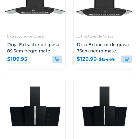
Extractores de Grasa
Extractores de Grasa
Drija Extractor de grasa
Drija Extractor de grasa
89.5cm negro mate
75cm negro mate
galaxy90
galaxy76
$129.99
$189.95
$154.69