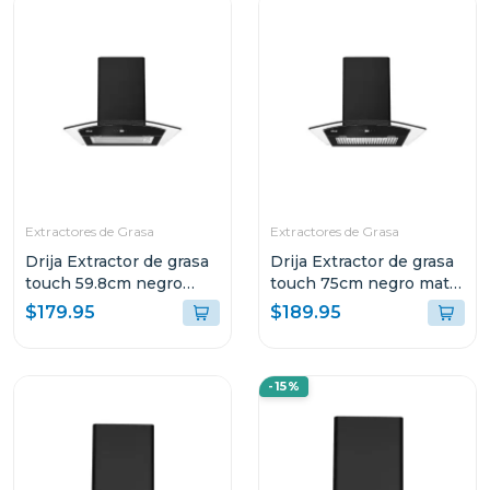
Extractores de Grasa
Extractores de Grasa
Drija Extractor de grasa
Drija Extractor de grasa
touch 59.8cm negro
touch 75cm negro mate
mate prismatouch60
prismatouch76
$179.95
$189.95
-15%