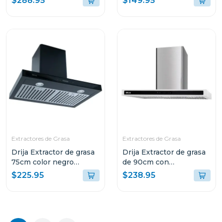
$288.95
$149.95
Extractores de Grasa
Extractores de Grasa
Drija Extractor de grasa
Drija Extractor de grasa
75cm color negro
de 90cm con
quadrato 76
iluminacion led quadrato
$225.95
$238.95
90