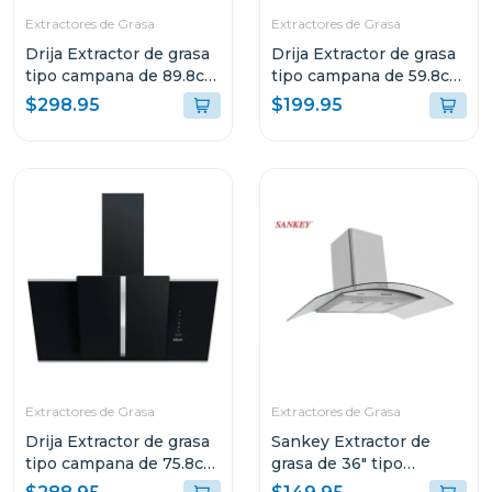
Extractores de Grasa
Extractores de Grasa
Drija Extractor de grasa
Drija Extractor de grasa
tipo campana de 89.8cm
tipo campana de 59.8cm
acabado negro
triangolo
$298.95
$199.95
Extractores de Grasa
Extractores de Grasa
Drija Extractor de grasa
Sankey Extractor de
tipo campana de 75.8cm
grasa de 36" tipo
acabado negro triangolo
campana acero 9029scg