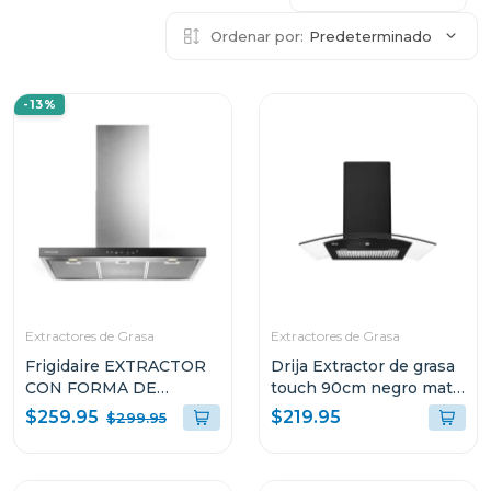
Ordenar por:
Predeterminado
-13%
Extractores de Grasa
Extractores de Grasa
Frigidaire EXTRACTOR
Drija Extractor de grasa
CON FORMA DE
touch 90cm negro mate
CAMPANA DE 36" PARA
prismatouch90
$259.95
$219.95
$299.95
PARED L904EXI