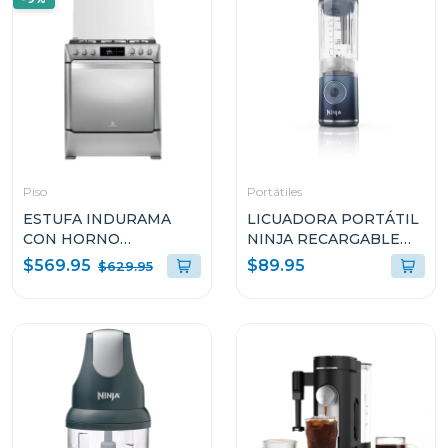
Piso
Portátiles
ESTUFA INDURAMA
LICUADORA PORTÁTIL
CON HORNO
NINJA RECARGABLE
CONVECCIÓN 30" CON
BLAST DEEP NAVI
$569.95
$89.95
$629.95
5 QUEMADORES
BC1251
MONTECARLO