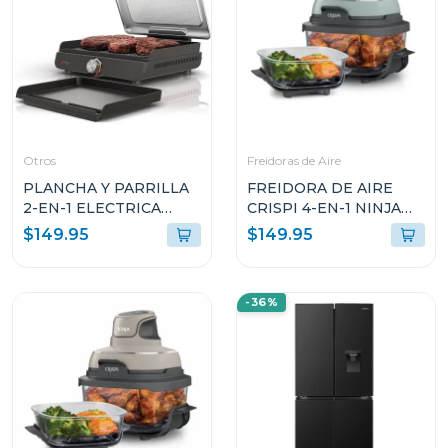
Otros
Freidoras de Aire
PLANCHA Y PARRILLA
FREIDORA DE AIRE
2-EN-1 ELECTRICA
CRISPI 4-EN-1 NINJA
SIZZLE GR101
DE COLOR VERDE CON
$149.95
$149.95
RECIPIENTE DE
VIDRIO FN101SG
-36%