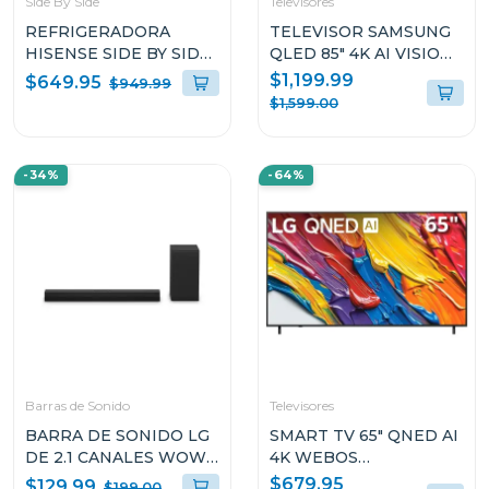
Side By Side
Televisores
REFRIGERADORA
TELEVISOR SAMSUNG
HISENSE SIDE BY SIDE
QLED 85" 4K AI VISION
DE 23P³ NO FROST
ONE UI TIZEN
$1,199.99
$649.95
$949.99
RS230NV5
QN85Q7F
$1,599.00
-34%
-64%
Barras de Sonido
Televisores
BARRA DE SONIDO LG
SMART TV 65" QNED AI
DE 2.1 CANALES WOW
4K WEBOS
ORCHESTRA E
65QNED82ASG
$679.95
$129.99
$199.00