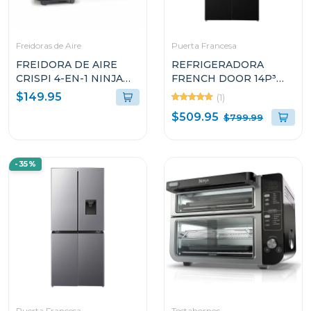
Freidoras de Aire
Puerta Francesa
FREIDORA DE AIRE
REFRIGERADORA
CRISPI 4-EN-1 NINJA
FRENCH DOOR 14P³
DE COLOR BEIGE CON
INVERTER CON
$149.95
(1)
RECIPIENTE DE
DISPENSADOR DE
$509.95
$799.99
VIDRIO FN101ST
AGUA RQ3P431NMBA
-35%
Puerta Francesa
Tostahornos