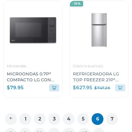
-15%
Microondas
Dos/una puerta(s)
MICROONDAS 0.7P³
REFRIGERADORA LG
COMPACTO LG CON
TOP FREEZER 21P³
PUERTA DE CRISTAL
SMART INVERTER
$627.95
$79.95
$747.26
MS2082
GT57BPSX
1
2
3
4
5
6
7