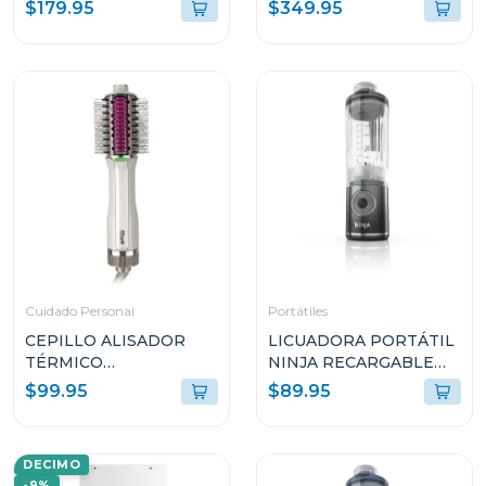
SD20
EN-1 NINJA CON
$179.95
$349.95
ALISADORA DE AIRE
HD641S
Cuidado Personal
Portátiles
CEPILLO ALISADOR
LICUADORA PORTÁTIL
TÉRMICO
NINJA RECARGABLE
SMOOTHSTYLE HT202
BLAST COOL COLOR
$99.95
$89.95
GREY BC251
DECIMO
-9%