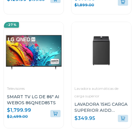
INTERFAZ 140W S30A
$1,899.00
-27%
Televisores
Lavadora automáticas de
carga superior
SMART TV LG DE 86" AI
WEBOS 86QNED85TS
LAVADORA 15KG CARGA
$1,799.99
SUPERIOR AIDD
NEGRO ONYX
$2,499.00
$349.95
WT15OBTX