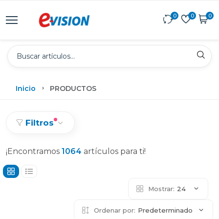
0
0
0
Inicio
PRODUCTOS
Filtros
¡Encontramos
1064
artículos para ti!
Mostrar:
24
Ordenar por:
Predeterminado