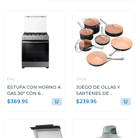
Piso
Otros
ESTUFA CON HORNO A
JUEGO DE OLLAS Y
GAS 30" CON 6
SARTENES DE
QUEMADORES
CERÁMICA
$369.95
$239.95
NX52D3000MVAX
ANTIADHERENCIA
EXTENDED LIFE
CW8990