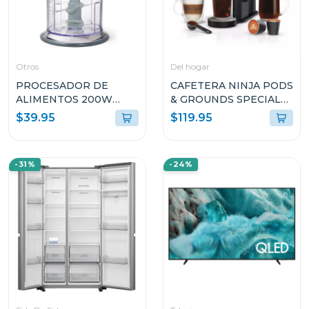
Otros
Del hogar
PROCESADOR DE
CAFETERA NINJA PODS
ALIMENTOS 200W
& GROUNDS SPECIALTY
NEGRO NJ100G
COFFEE MAKER CON
$39.95
$119.95
ESPUMADOR DE
LECHE INTEGRADO
PB051
-31%
-24%