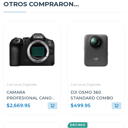
OTROS COMPRARON...
Camaras Digitales
Camaras Digitales
CAMARA
DJI OSMO 360
PROFESIONAL CANON
STANDARD COMBO
DIGITAL MIRRORLESS
$2,669.95
$499.95
EOS R6 MARK III SOLO
CUERPO
DECIMO