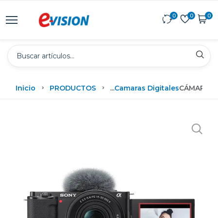
0
0
0
Inicio
PRODUCTOS
...
Camaras Digitales
CÁMARA DI