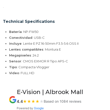
.
Technical Specifications
Batería
: NP-FW50
Conectividad
: USB-C
Incluye
: Lente E PZ 16-50mm F3.5-5.6 OSS II
Lentes compatibles
: Montura E
Megapixeles
: 24.2
Sensor
: CMOS EXMOR R Tipo APS-C
Tipo
: Compacta Vlogger
Video
: FULL HD
E-Vision | Albrook Mall
4.4
★
★
★
★
★
Based on 1084 reviews
Powered by
Google