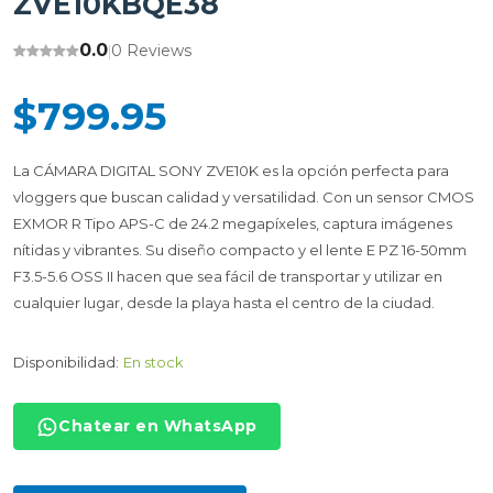
ZVE10KBQE38
0.0
0 Reviews
|
$799.95
La CÁMARA DIGITAL SONY ZVE10K es la opción perfecta para
vloggers que buscan calidad y versatilidad. Con un sensor CMOS
EXMOR R Tipo APS-C de 24.2 megapíxeles, captura imágenes
nítidas y vibrantes. Su diseño compacto y el lente E PZ 16-50mm
F3.5-5.6 OSS II hacen que sea fácil de transportar y utilizar en
cualquier lugar, desde la playa hasta el centro de la ciudad.
Disponibilidad:
En stock
Chatear en WhatsApp