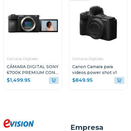
Camaras Digitales
Camaras Digitales
CÁMARA DIGITAL SONY
Canon Camara para
6700K PREMIUM CON
videos power shot v1
MONTURA E + LENTE E
$1,499.95
$849.95
PZ 16-50MM F3.5-5.6
OSS II
ILCE6700KBQE38
Empresa