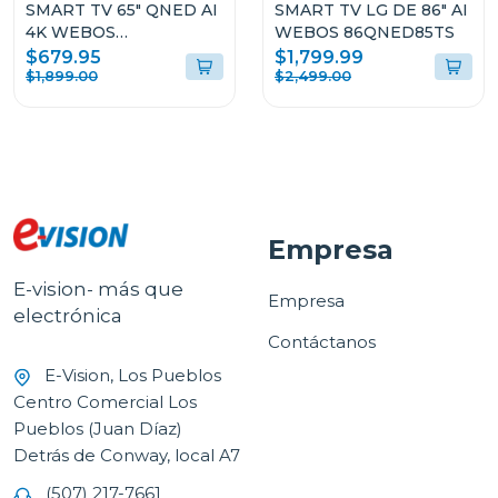
SMART TV 65" QNED AI
SMART TV LG DE 86" AI
4K WEBOS
WEBOS 86QNED85TS
65QNED82ASG
$679.95
$1,799.99
$1,899.00
$2,499.00
Empresa
E-vision- más que
Empresa
electrónica
Contáctanos
E-Vision, Los Pueblos
Centro Comercial Los
Pueblos (Juan Díaz)
Detrás de Conway, local A7
(507) 217-7661