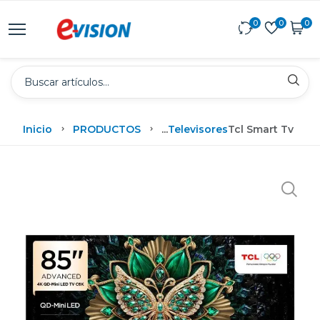
0
0
0
Inicio
PRODUCTOS
...
Televisores
Tcl Smart Tv De 