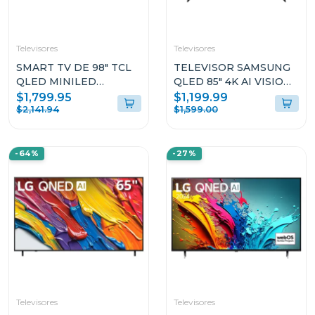
Televisores
Televisores
SMART TV DE 98" TCL
TELEVISOR SAMSUNG
QLED MINILED
QLED 85" 4K AI VISION
GOOGLE TV 98C6
ONE UI TIZEN
$1,799.95
$1,199.99
QN85Q7F
$2,141.94
$1,599.00
-64%
-27%
Televisores
Televisores