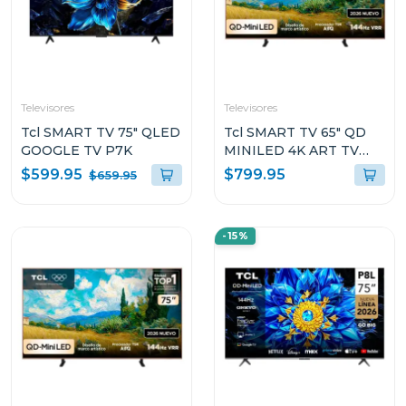
Televisores
Televisores
Tcl SMART TV 75" QLED
Tcl SMART TV 65" QD
GOOGLE TV P7K
MINILED 4K ART TV
GOOGLE TV A400PRO
$599.95
$799.95
$659.95
-15%