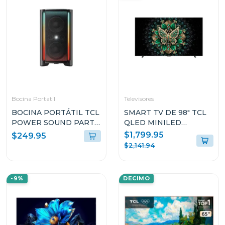
Bocina Portatil
Televisores
BOCINA PORTÁTIL TCL
SMART TV DE 98" TCL
POWER SOUND PARTY
QLED MINILED
DE 340W RMS CON
GOOGLE TV 98C6
$1,799.95
$249.95
TWS Y RESISTENTE A
$2,141.94
SALPICADURAS TP300
-9%
DECIMO