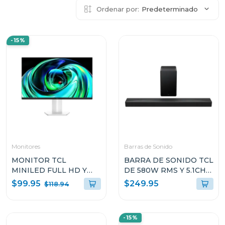
Ordenar por:
Predeterminado
-15%
Monitores
Barras de Sonido
MONITOR TCL
BARRA DE SONIDO TCL
MINILED FULL HD Y
DE 580W RMS Y 5.1CH
100HZ 24G5
CON DOLBY ATMOS
$99.95
$249.95
$118.94
Q65
-15%