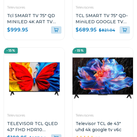
Televisores
Televisores
Tcl SMART TV 75" QD
TCL SMART TV 75" QD-
MINILED 4K ART TV
MiniLED GOOGLE TV
GOOGLE TV A400PRO
P8L
$689.95
$999.95
$821.04
-15%
-15%
Televisores
Televisores
TELEVISOR TCL QLED
Televisor TCL de 43"
43" FHD HDR10
uhd 4k google tv v6c
QUANTUM DOT S5K