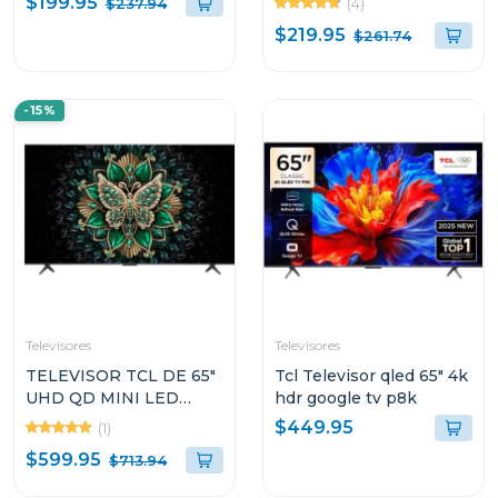
$199.95
(4)
$237.94
GOOGLE TV
$219.95
$261.74
-15%
Televisores
Televisores
TELEVISOR TCL DE 65"
Tcl Televisor qled 65" 4k
UHD QD MINI LED
hdr google tv p8k
GOOGLE TV C6K
$449.95
(1)
$599.95
$713.94