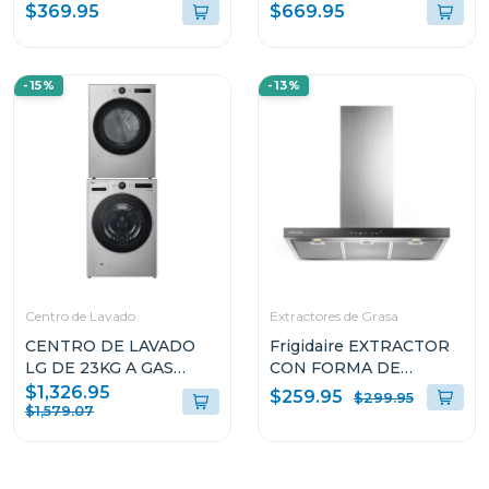
RFC1301
20CUFT RFD20N
$369.95
$669.95
-15%
-13%
Centro de Lavado
Extractores de Grasa
CENTRO DE LAVADO
Frigidaire EXTRACTOR
LG DE 23KG A GAS
CON FORMA DE
COLOR GRIS
CAMPANA DE 36" PARA
$1,326.95
$259.95
$299.95
WM23VFXS6/DF74VFXS6B
PARED L904EXI
$1,579.07