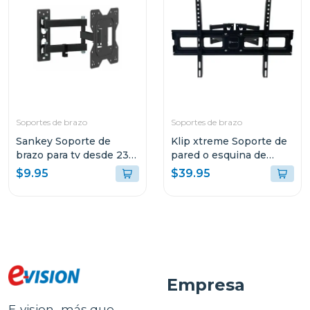
Soportes de brazo
Soportes de brazo
Sankey Soporte de
Klip xtreme Soporte de
brazo para tv desde 23"
pared o esquina de
hasta 43" v304
brazo extensible 32"
$9.95
$39.95
hasta 65" KPM935
Empresa
E-vision- más que