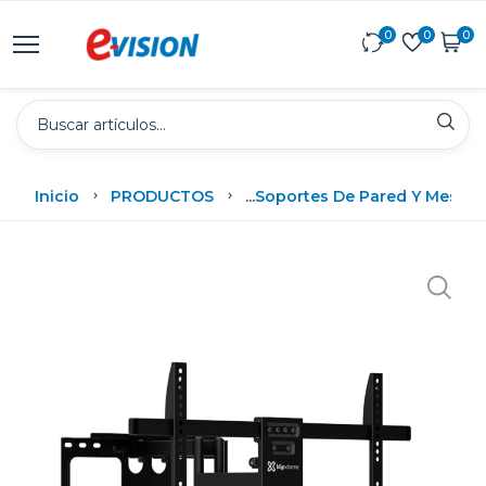
0
0
0
Inicio
PRODUCTOS
...
Soportes De Pared Y Mesas
S