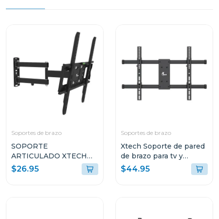
Soportes de brazo
Soportes de brazo
SOPORTE
Xtech Soporte de pared
ARTICULADO XTECH
de brazo para tv y
PARA TELEVISOR
monitores desde 37"
$26.95
$44.95
PLANOS Y CURVOS DE
hasta 90" 485
32" A 55" XTA425