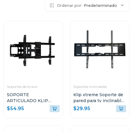
Ordenar por:
Predeterminado
Soportes de brazo
Soportes inclinables
SOPORTE
Klip xtreme Soporte de
ARTICULADO KLIP
pared para tv inclinable
XTREME PARA
desde 55" hasta 90" 353
$54.95
$29.95
TELEVISOR PLANOS Y
CURVOS DE 37" A 90"
KTM956