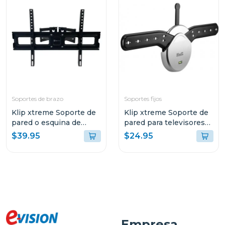
Soportes de brazo
Soportes fijos
Klip xtreme Soporte de
Klip xtreme Soporte de
pared o esquina de
pared para televisores
brazo extensible 32"
desde 37" hasta 70" 755
$39.95
$24.95
hasta 65" KPM935
Empresa