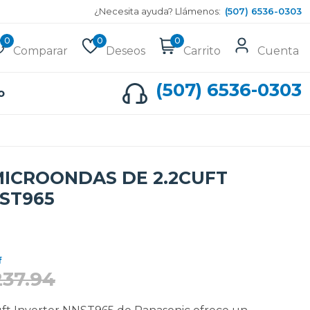
¿Necesita ayuda? Llámenos:
(507) 6536-0303
0
0
0
Comparar
Deseos
Carrito
Cuenta
(507) 6536-0303
o
ICROONDAS DE 2.2CUFT
ST965
f
237.94