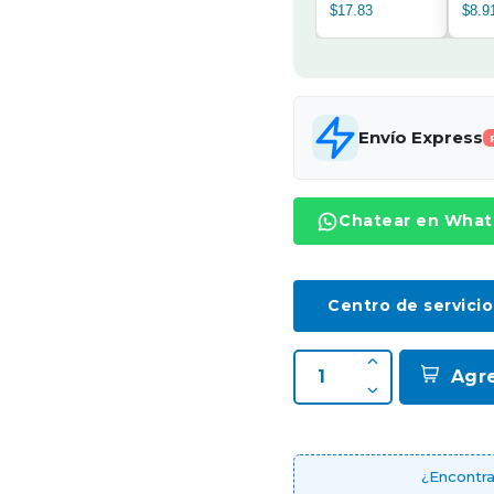
$17.83
$8.9
Envío Express
Chatear en Wha
Centro de servicio
Agr
¿Encontra