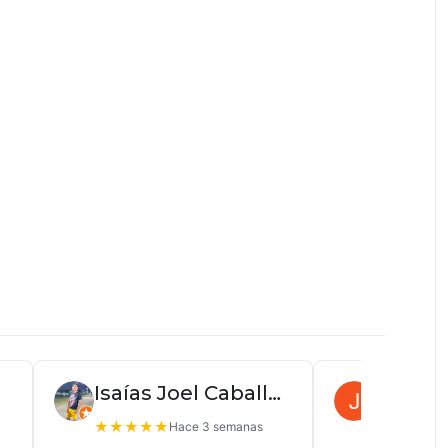
Isaías Joel Caballero
Juan P
★
★
★
★
★
★
★
★
★
Hace 3 semanas