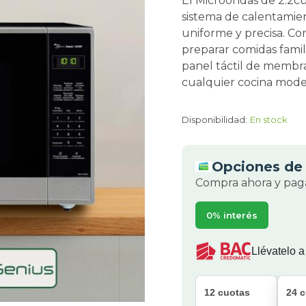
El Microondas de 2.2c
sistema de calentamie
uniforme y precisa. Con
preparar comidas famil
panel táctil de membra
cualquier cocina mode
Disponibilidad:
En stock
Opciones de 
Compra ahora y paga
0% interés
Llévatelo a
12 cuotas
24 