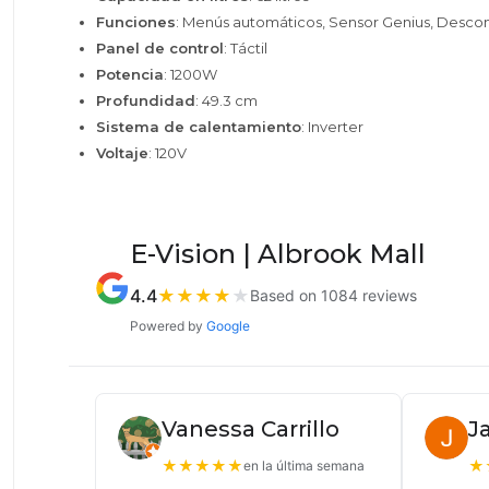
Funciones
: Menús automáticos, Sensor Genius, Desc
Panel de control
: Táctil
Potencia
: 1200W
Profundidad
: 49.3 cm
Sistema de calentamiento
: Inverter
Voltaje
: 120V
E-Vision | Albrook Mall
4.4
★
★
★
★
★
Based on 1084 reviews
Powered by
Google
Vanessa Carrillo
J
★
★
★
★
★
★
en la última semana