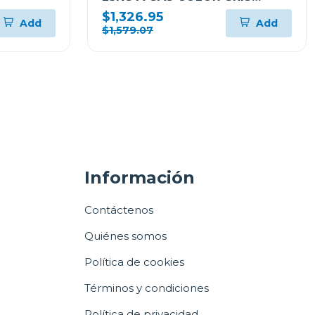
WM23VFXS6/DF74VFXS6B
$1,326.95
Add
Add
$1,579.07
Información
Contáctenos
Quiénes somos
Política de cookies
Términos y condiciones
Política de privacidad