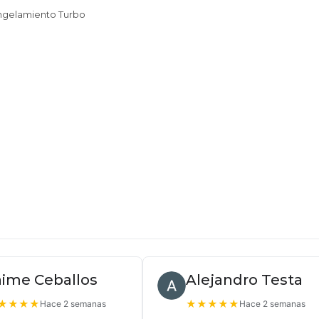
ongelamiento Turbo
aime Ceballos
Alejandro Testa
★
★
★
★
★
★
★
★
★
Hace 2 semanas
Hace 2 semanas