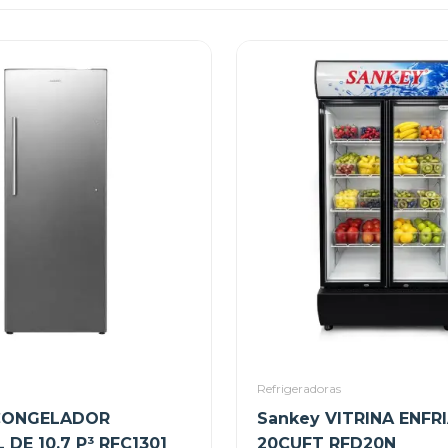
Refrigeradoras
CONGELADOR
Sankey VITRINA ENFR
 DE 10.7 P³ RFC1301
20CUFT RFD20N