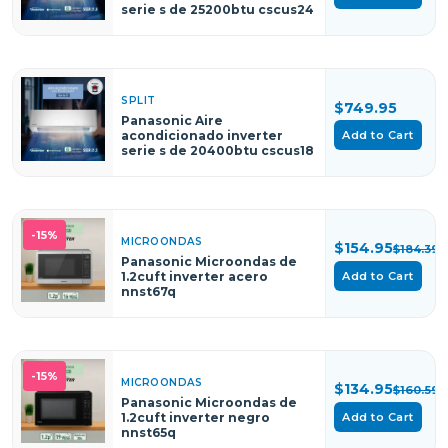
serie s de 25200btu cscus24
SPLIT
$749.95
Panasonic Aire
Add to Cart
acondicionado inverter
serie s de 20400btu cscus18
-15%
MICROONDAS
$154.95
$184.39
Panasonic Microondas de
1.2cuft inverter acero
Add to Cart
nnst67q
-15%
MICROONDAS
$134.95
$160.59
Panasonic Microondas de
1.2cuft inverter negro
Add to Cart
nnst65q