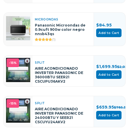
MICROONDAS
$84.95
Panasonic Microondas de
0.9cuft 900w color negro
Add to Cart
nnsb43qs
(1)
SPLIT
-15%
$1,699.95
$2,022
AIRE ACONDICIONADO
INVERTER PANASONIC DE
Add to Cart
36000BTU SEER21
CSCUPU36AKV2
SPLIT
-15%
$659.95
$785.34
AIRE ACONDICIONADO
INVERTER PANASONIC DE
Add to Cart
24000BTU Y SEER21
CSCUYU24AKV2