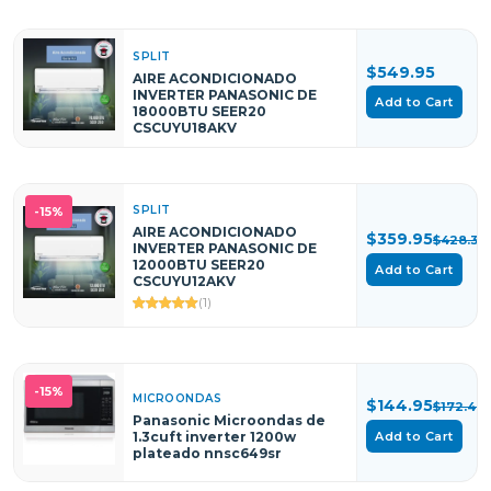
SPLIT
$549.95
AIRE ACONDICIONADO
INVERTER PANASONIC DE
Add to Cart
18000BTU SEER20
CSCUYU18AKV
SPLIT
-15%
AIRE ACONDICIONADO
$359.95
$428.34
INVERTER PANASONIC DE
12000BTU SEER20
Add to Cart
CSCUYU12AKV
(1)
-15%
MICROONDAS
$144.95
$172.49
Panasonic Microondas de
1.3cuft inverter 1200w
Add to Cart
plateado nnsc649sr