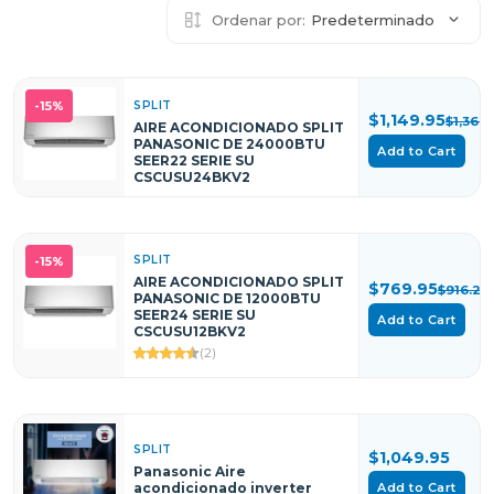
Ordenar por:
Predeterminado
SPLIT
-15%
$1,149.95
$1,368
AIRE ACONDICIONADO SPLIT
PANASONIC DE 24000BTU
Add to Cart
SEER22 SERIE SU
CSCUSU24BKV2
SPLIT
-15%
AIRE ACONDICIONADO SPLIT
$769.95
$916.24
PANASONIC DE 12000BTU
SEER24 SERIE SU
Add to Cart
CSCUSU12BKV2
(2)
SPLIT
$1,049.95
Panasonic Aire
Add to Cart
acondicionado inverter