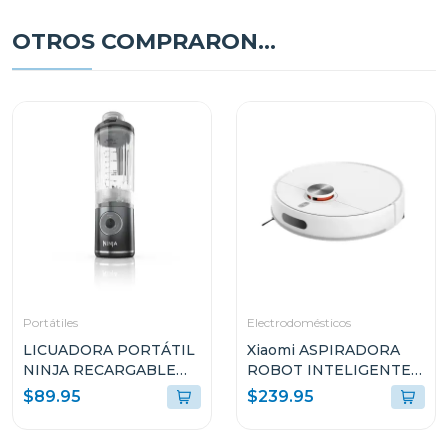
OTROS COMPRARON...
Portátiles
Electrodomésticos
LICUADORA PORTÁTIL
Xiaomi ASPIRADORA
NINJA RECARGABLE
ROBOT INTELIGENTE
BLAST COOL COLOR
2-EN-1 SUCCIÓN
$89.95
$239.95
GREY BC251
10000PA SENSOR LDS
BLANCO S40 V81