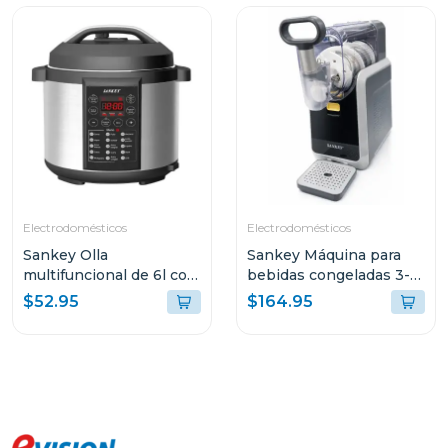
Electrodomésticos
Electrodomésticos
Sankey Olla
Sankey Máquina para
multifuncional de 6l con
bebidas congeladas 3-
15 funciones para
en-1 con pantalla tactil
$52.95
$164.95
cocinar ke65d
sl2001