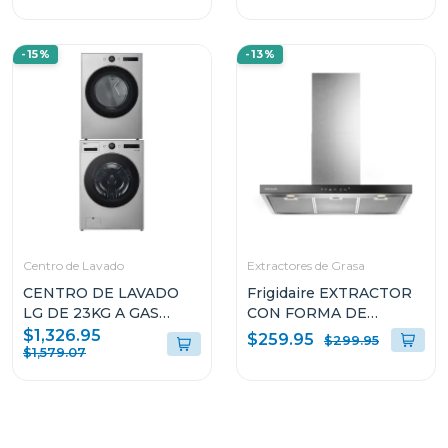
-15%
-13%
Centro de Lavado
Extractores de Grasa
CENTRO DE LAVADO
Frigidaire EXTRACTOR
LG DE 23KG A GAS
CON FORMA DE
COLOR GRIS
CAMPANA DE 36" PARA
$1,326.95
$259.95
$299.95
WM23VFXS6/DF74VFXS6B
PARED L904EXI
$1,579.07