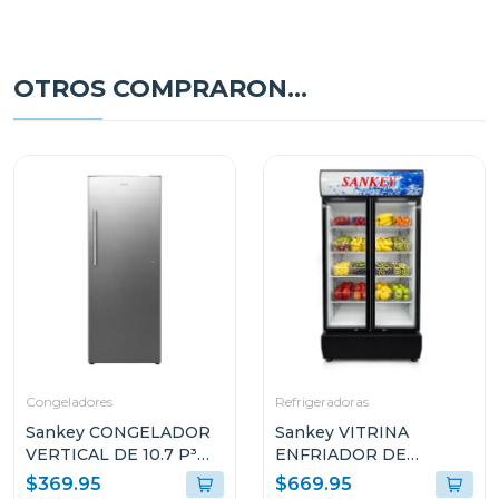
OTROS COMPRARON...
Congeladores
Refrigeradoras
Sankey CONGELADOR
Sankey VITRINA
VERTICAL DE 10.7 P³
ENFRIADOR DE
RFC1301
20CUFT RFD20N
$369.95
$669.95