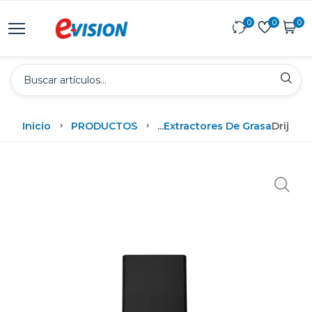
0
0
0
Inicio
PRODUCTOS
...
Extractores De Grasa
Drija E