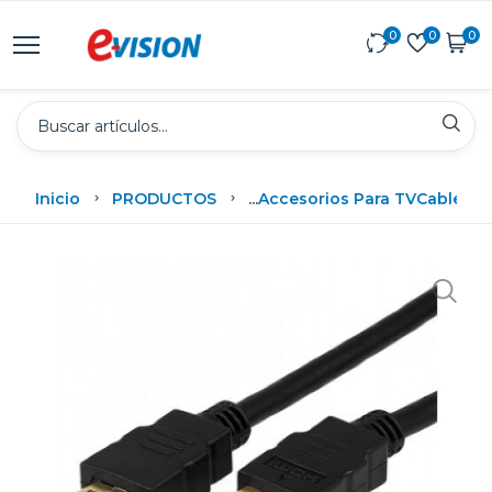
0
0
0
Inicio
PRODUCTOS
...
Accesorios Para TV
Cables /