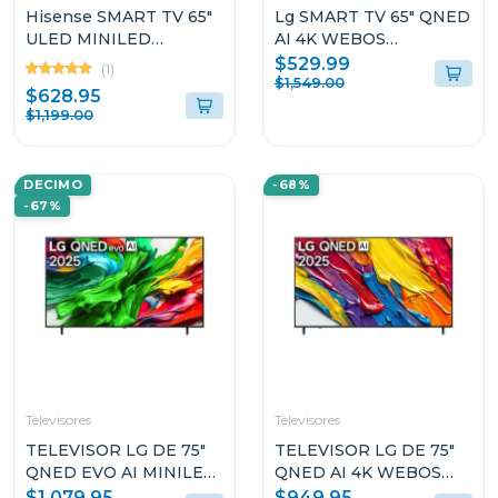
Hisense SMART TV 65"
Lg SMART TV 65" QNED
ULED MINILED
AI 4K WEBOS
GOOGLETV U7ESG
65QNED73ASA
$529.99
(1)
$1,549.00
$628.95
$1,199.00
DECIMO
-68%
-67%
Televisores
Televisores
TELEVISOR LG DE 75"
TELEVISOR LG DE 75"
QNED EVO AI MINILED
QNED AI 4K WEBOS
4K WEBOS
75QNED82ASG
$1,079.95
$949.95