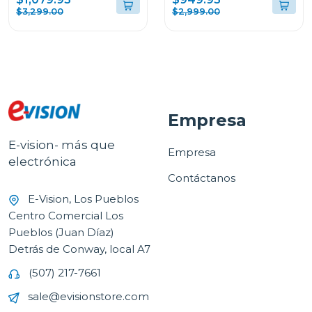
75QNED85ASG
$3,299.00
$2,999.00
Empresa
E-vision- más que
Empresa
electrónica
Contáctanos
E-Vision, Los Pueblos
Centro Comercial Los
Pueblos (Juan Díaz)
Detrás de Conway, local A7
(507) 217-7661
sale@evisionstore.com