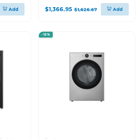
ER
WM23B/DF74B
$1,366.95
Add
Add
$1,626.67
-15%