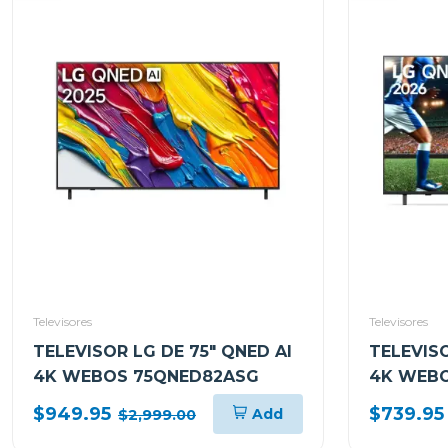
Televisores
Televisores
TELEVISOR LG DE 75" QNED AI
TELEVISO
4K WEBOS 75QNED82ASG
4K WEBO
$949.95
$739.95
Add
$2,999.00