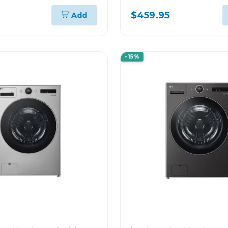
GER THINQ VM182C
12000BTU KW MANAG
$459.95
Add
THINQ VM122C
-15%