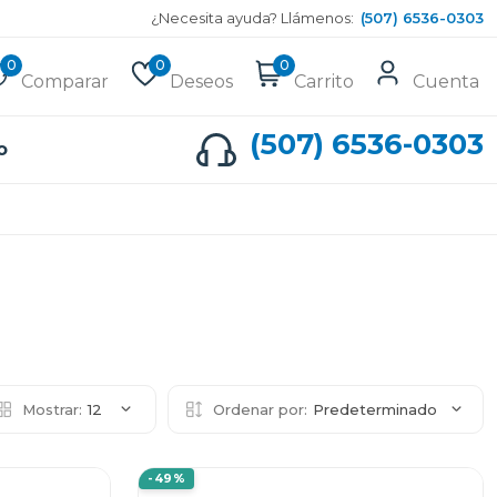
¿Necesita ayuda? Llámenos:
(507) 6536-0303
0
0
0
Comparar
Deseos
Carrito
Cuenta
(507) 6536-0303
o
Mostrar:
12
Ordenar por:
Predeterminado
-49%