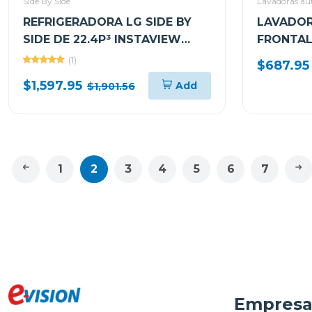
Side By Side
Lavadoras aut
REFRIGERADORA LG SIDE BY
LAVADOR
SIDE DE 22.4P³ INSTAVIEW
FRONTAL
DOOR IN DOOR CRAFT ICE
TURBOWA
(1)
$687.95
VS25XHWCB
VAPOR 
$1,597.95
Add
$1,901.56
1
2
3
4
5
6
7
Empres