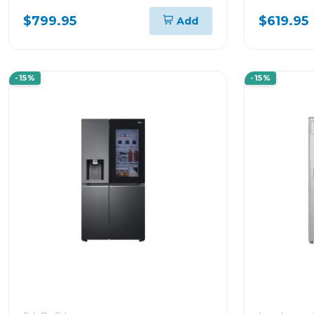
24000BTU KW MANAGER
KW MANA
$799.95
$619.95
Add
THINQ VM242C
-15%
-15%