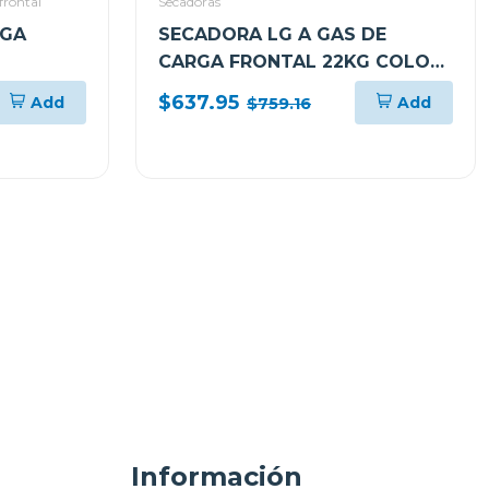
frontal
Secadoras
RGA
SECADORA LG A GAS DE
CARGA FRONTAL 22KG COLOR
DD CON
GRIS THINQ DF74VFXS6
$637.95
Add
Add
$759.16
Información