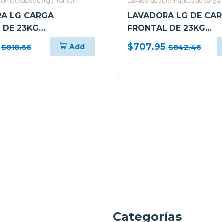
omáticas de carga frontal
Lavadoras automáticas de carga 
A LG CARGA
LAVADORA LG DE CA
 DE 23KG
FRONTAL DE 23KG
SH 360 AI DD CON
TURBOWASH 360 AI 
$707.95
Add
$818.66
$842.46
WM23VFXS
VAPOR WM23BFXS6
a
Categorías