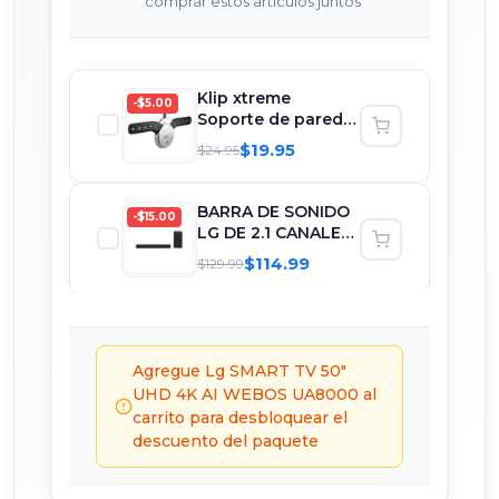
comprar estos artículos juntos
Klip xtreme
-$5.00
Soporte de pared
para televisores
$19.95
$24.95
desd...
BARRA DE SONIDO
-$15.00
LG DE 2.1 CANALES
WOW ORCHESTRA
$114.99
$129.99
E...
Agregue Lg SMART TV 50"
UHD 4K AI WEBOS UA8000 al
carrito para desbloquear el
descuento del paquete