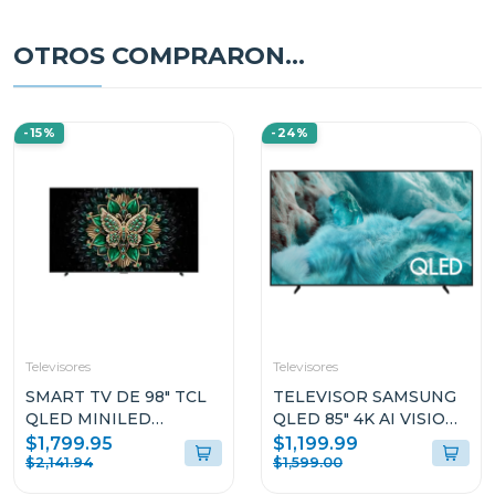
OTROS COMPRARON...
-15%
-24%
Televisores
Televisores
SMART TV DE 98" TCL
TELEVISOR SAMSUNG
QLED MINILED
QLED 85" 4K AI VISION
GOOGLE TV 98C6
ONE UI TIZEN
$1,799.95
$1,199.99
QN85Q7F
$2,141.94
$1,599.00