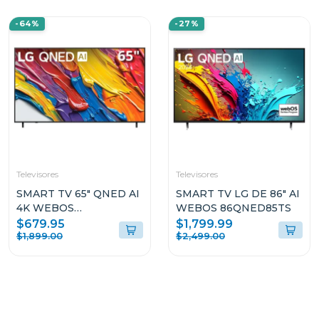
-64%
-27%
Televisores
Televisores
SMART TV 65" QNED AI
SMART TV LG DE 86" AI
4K WEBOS
WEBOS 86QNED85TS
65QNED82ASG
$679.95
$1,799.99
$1,899.00
$2,499.00