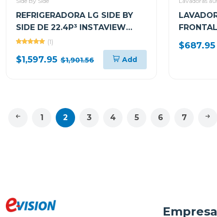
Side By Side
Lavadoras aut
REFRIGERADORA LG SIDE BY
LAVADOR
SIDE DE 22.4P³ INSTAVIEW
FRONTAL
DOOR IN DOOR CRAFT ICE
TURBOWA
(1)
$687.95
VS25XHWCB
VAPOR 
$1,597.95
Add
$1,901.56
1
2
3
4
5
6
7
Empres