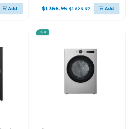
ER
WM23B/DF74B
$1,366.95
Add
Add
$1,626.67
-15%