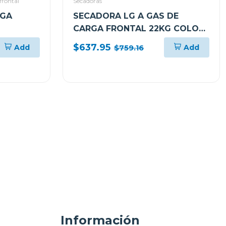
frontal
Secadoras
RGA
SECADORA LG A GAS DE
CARGA FRONTAL 22KG COLOR
DD CON
GRIS THINQ DF74VFXS6
$637.95
Add
Add
$759.16
Información