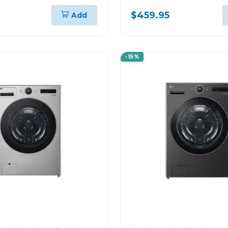
GER THINQ VM182C
12000BTU KW MANAG
$459.95
Add
THINQ VM122C
-15%