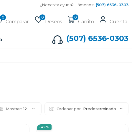
¿Necesita ayuda? Llámenos:
(507) 6536-0303
0
0
0
Comparar
Deseos
Carrito
Cuenta
(507) 6536-0303
o
Mostrar:
12
Ordenar por:
Predeterminado
-49%