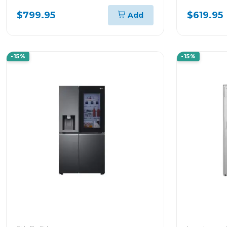
24000BTU KW MANAGER
KW MANA
$799.95
$619.95
Add
THINQ VM242C
-15%
-15%