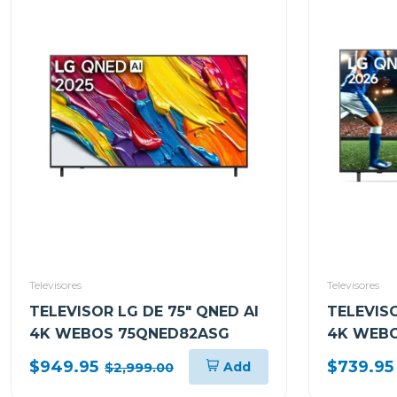
Televisores
Televisores
TELEVISOR LG DE 75" QNED AI
TELEVISO
4K WEBOS 75QNED82ASG
4K WEBO
$949.95
$739.95
Add
$2,999.00