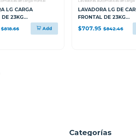
omáticas de carga frontal
Lavadoras automáticas de carga 
A LG CARGA
LAVADORA LG DE CA
 DE 23KG
FRONTAL DE 23KG
SH 360 AI DD CON
TURBOWASH 360 AI 
$707.95
Add
$818.66
$842.46
WM23VFXS
VAPOR WM23BFXS6
a
Categorías