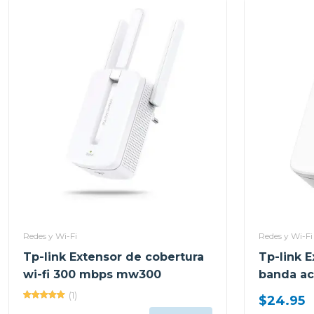
Redes y Wi-Fi
Redes y Wi-Fi
Tp-link Extensor de cobertura
Tp-link E
wi-fi 300 mbps mw300
banda ac
(1)
$24.95