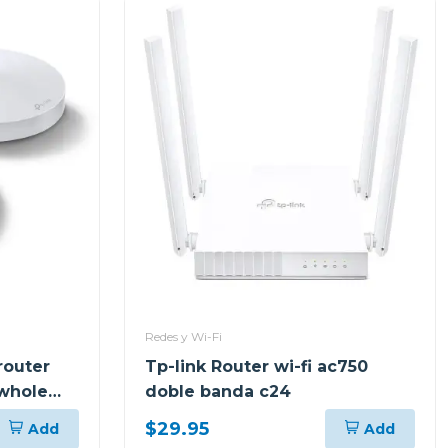
Redes y Wi-Fi
router
Tp-link Router wi-fi ac750
 whole
doble banda c24
eco m5
$29.95
Add
Add