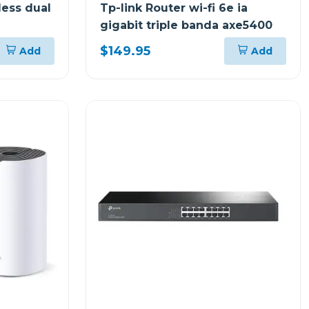
less dual
Tp-link Router wi-fi 6e ia
gigabit triple banda axe5400
$149.95
Add
Add