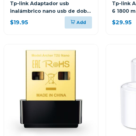
Tp-link Adaptador usb
Tp-link A
inalámbrico nano usb de doble
6 1800 m
banda ac1300 t3u nano
$19.95
$29.95
Add