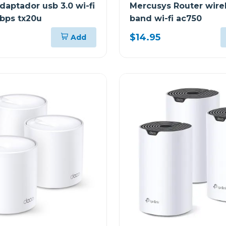
daptador usb 3.0 wi-fi
Mercusys Router wire
bps tx20u
band wi-fi ac750
$14.95
Add