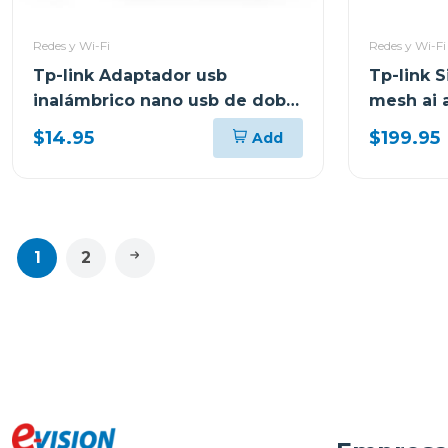
Redes y Wi-Fi
Redes y Wi-Fi
Tp-link Adaptador usb
Tp-link S
inalámbrico nano usb de doble
mesh ai 
banda ac600 t2u nano
decox20
$14.95
$199.95
Add
1
2