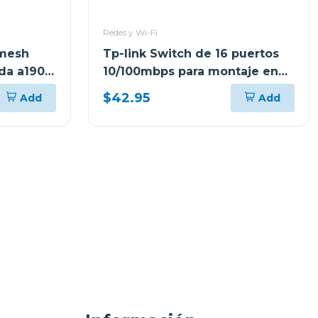
Redes y Wi-Fi
 mesh
Tp-link Switch de 16 puertos
nda a1900
10/100mbps para montaje en
rack tlsf10
$42.95
Add
Add