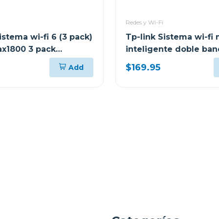
Redes y Wi-Fi
istema wi-fi 6 (3 pack)
Tp-link Sistema wi-fi
ax1800 3 pack
inteligente doble ba
3 pack
$169.95
Add