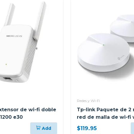
Redes y Wi-Fi
xtensor de wi-fi doble
Tp-link Paquete de 2 
1200 e30
red de malla de wi-fi
home mesh ac1300 d
$119.95
Add