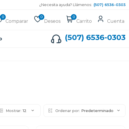
¿Necesita ayuda? Llámenos:
(507) 6536-0303
0
0
0
Comparar
Deseos
Carrito
Cuenta
(507) 6536-0303
o
Mostrar:
12
Ordenar por:
Predeterminado