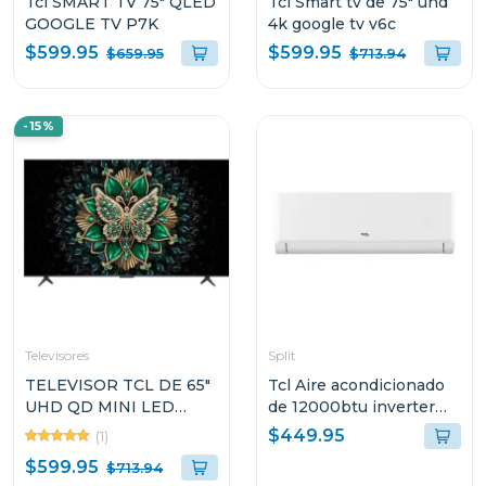
Tcl SMART TV 75" QLED
Tcl Smart tv de 75" uhd
GOOGLE TV P7K
4k google tv v6c
$599.95
$599.95
$659.95
$713.94
-15%
Televisores
Split
TELEVISOR TCL DE 65"
Tcl Aire acondicionado
UHD QD MINI LED
de 12000btu inverter
GOOGLE TV C6K
wi-fi r32 tac12csdi
$449.95
(1)
$599.95
$713.94