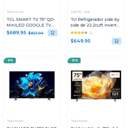
Televisores
Side By Side
TCL SMART TV 75" QD-
Tcl Refrigerador side by
MiniLED GOOGLE TV
side de 22.2cuft inverter
P8L
negro cristal p650
$689.95
(1)
$821.04
$649.95
-9%
-15%
Televisores
Televisores