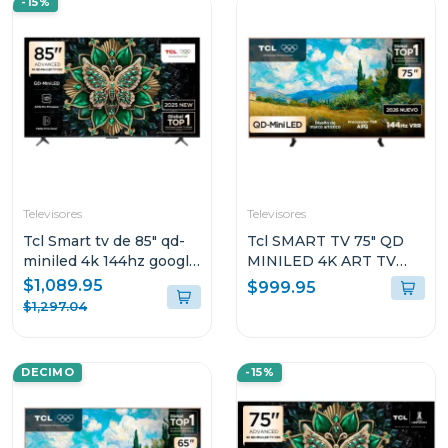
-15%
Televisores
Televisores
Tcl Smart tv de 85" qd-
Tcl SMART TV 75" QD
miniled 4k 144hz google
MINILED 4K ART TV
tv c6k
GOOGLE TV A400PRO
$1,089.95
$999.95
$1,297.04
DECIMO
-15%