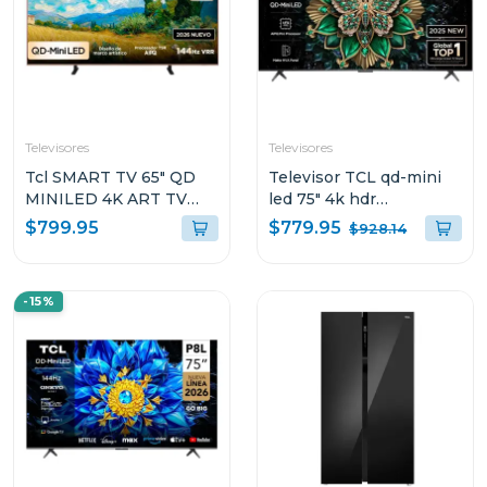
Televisores
Televisores
Tcl SMART TV 65" QD
Televisor TCL qd-mini
MINILED 4K ART TV
led 75" 4k hdr
GOOGLE TV A400PRO
procesador aipq pro
$779.95
$799.95
$928.14
144hz c6k
-15%