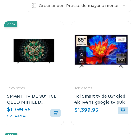
Ordenar por:
Precio: de mayor a menor
-15%
Televisores
Televisores
SMART TV DE 98" TCL
Tcl Smart tv de 85" qled
QLED MINILED
4k 144hz google tv p8k
GOOGLE TV 98C6
$1,799.95
$1,399.95
$2,141.94