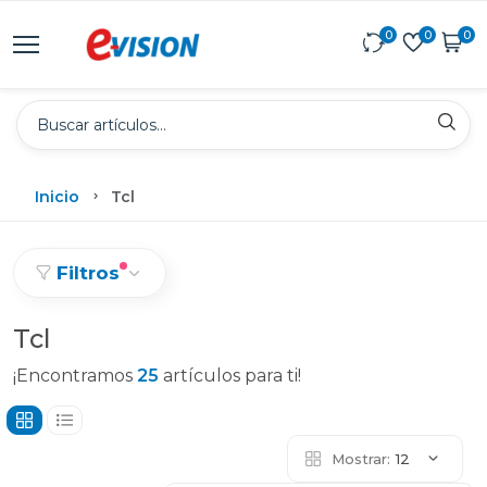
0
0
0
Inicio
Tcl
Filtros
Tcl
¡Encontramos
25
artículos para ti!
Mostrar:
12