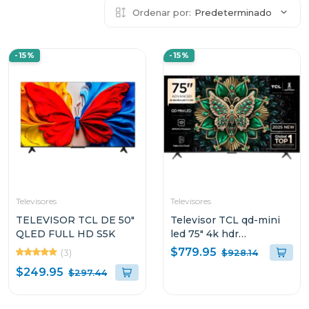
Ordenar por:
Predeterminado
-15%
-15%
Televisores
Televisores
TELEVISOR TCL DE 50"
Televisor TCL qd-mini
QLED FULL HD S5K
led 75" 4k hdr
procesador aipq pro
$779.95
(3)
$928.14
144hz c6k
$249.95
$297.44