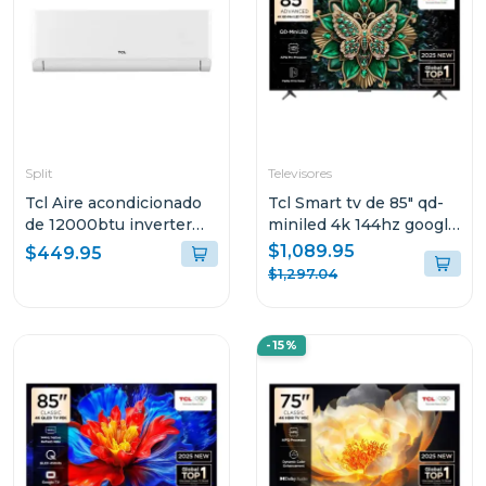
Split
Televisores
Tcl Aire acondicionado
Tcl Smart tv de 85" qd-
de 12000btu inverter
miniled 4k 144hz google
wi-fi r32 tac12csdi
tv c6k
$1,089.95
$449.95
$1,297.04
-15%