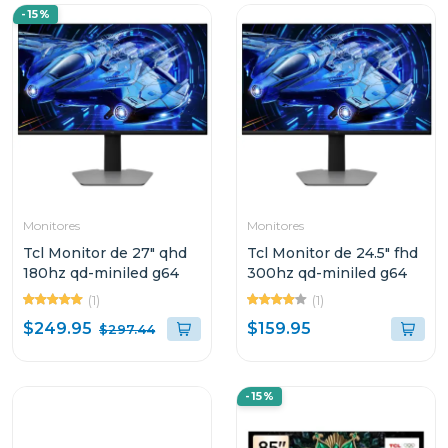
-15%
Monitores
Monitores
Tcl Monitor de 27" qhd
Tcl Monitor de 24.5" fhd
180hz qd-miniled g64
300hz qd-miniled g64
(1)
(1)
$249.95
$159.95
$297.44
-15%