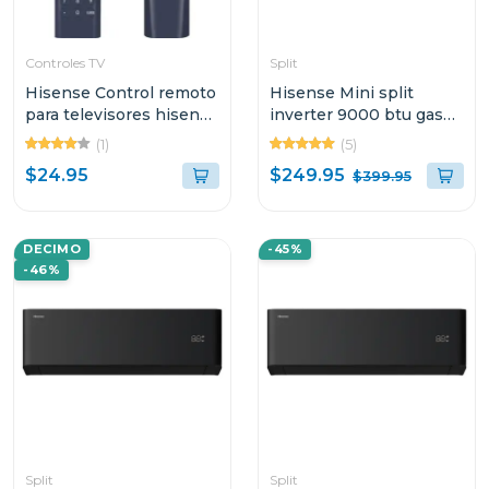
Controles TV
Split
Hisense Control remoto
Hisense Mini split
para televisores hisense
inverter 9000 btu gas
serie a6
r32 ecológico auto
(1)
(5)
limpieza filtro 4 en 1
$249.95
$24.95
$399.95
ATR092KA
DECIMO
-45%
-46%
Split
Split