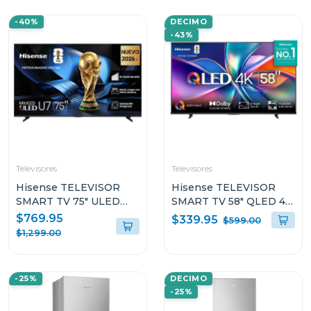
-40%
DECIMO
-43%
Televisores
Televisores
Hisense TELEVISOR
Hisense TELEVISOR
SMART TV 75" ULED
SMART TV 58" QLED 4K
MINILED 4K UHD
UHD VIDAA Q6QV
$769.95
$339.95
$599.00
GOOGLE TV U7ESG
$1,299.00
-25%
DECIMO
-25%