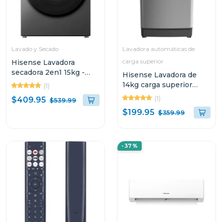
Lavado y Secado
Lavadora automáticas de
carga superior
Hisense Lavadora
secadora 2en1 15kg -
Hisense Lavadora de
10kg carga frontal color
14kg carga superior
(1)
gris wd3s1543
inverter de 8 ciclos
(1)
$409.95
$539.99
wt5k1423
$199.95
$359.99
-37%