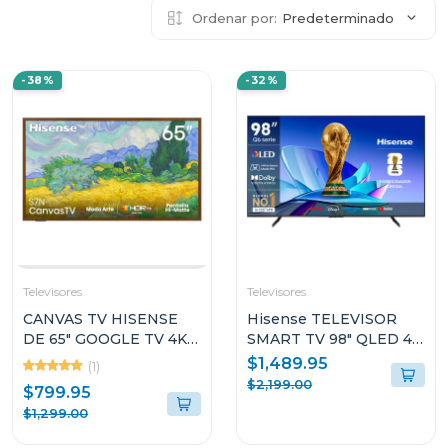
Ordenar por:
Predeterminado
-38%
-32%
Televisores
Televisores
CANVAS TV HISENSE
Hisense TELEVISOR
DE 65" GOOGLE TV 4K
SMART TV 98" QLED 4K
UHD 65S7N
UHD GOOGLE TV Q6QG
$1,489.95
(1)
$2,199.00
$799.95
$1,299.00