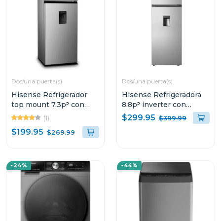
Dos/una puerta(s)
Dos/una puerta(s)
Hisense Refrigerador
Hisense Refrigeradora
top mount 7.3p³ con
8.8p³ inverter con
dispensador de agua
dispensador de agua
$299.95
(1)
$399.99
rt80d6
rt1n250
$199.95
$269.99
-24%
-44%