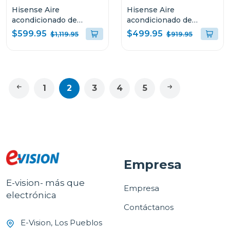
Hisense Aire
Hisense Aire
acondicionado de
acondicionado de
24000btu inverter hi-
18000btu inverter hi-
$599.95
$499.95
$1,119.95
$919.95
nano negro atr
nano negro atr
1
2
3
4
5
Empresa
E-vision- más que
Empresa
electrónica
Contáctanos
E-Vision, Los Pueblos