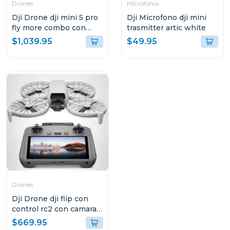
Drones
Micrófonos
Dji Drone dji mini 5 pro
Dji Microfono dji mini
fly more combo con
trasmitter artic white
control remoto rc-n3
$1,039.95
$49.95
Drones
Dji Drone dji flip con
control rc2 con camara
4k uhd
$669.95