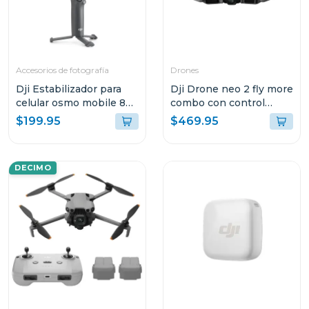
Accesorios de fotografía
Drones
Dji Estabilizador para
Dji Drone neo 2 fly more
celular osmo mobile 8
combo con control
s308
remoto rc-n3 en225
$199.95
$469.95
DECIMO